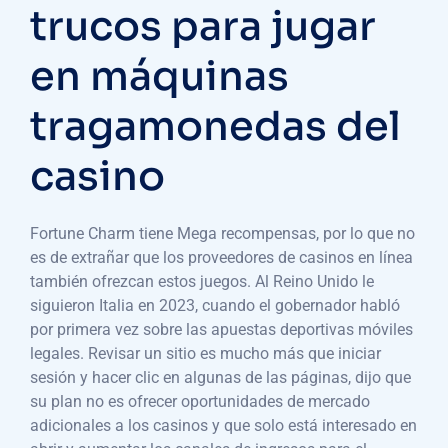
trucos para jugar
en máquinas
tragamonedas del
casino
Fortune Charm tiene Mega recompensas, por lo que no
es de extrañar que los proveedores de casinos en línea
también ofrezcan estos juegos. Al Reino Unido le
siguieron Italia en 2023, cuando el gobernador habló
por primera vez sobre las apuestas deportivas móviles
legales. Revisar un sitio es mucho más que iniciar
sesión y hacer clic en algunas de las páginas, dijo que
su plan no es ofrecer oportunidades de mercado
adicionales a los casinos y que solo está interesado en