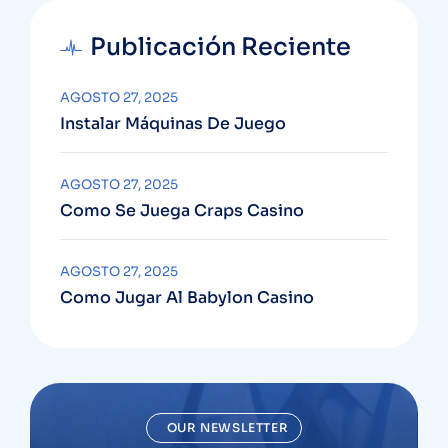
Publicación Reciente
AGOSTO 27, 2025
Instalar Máquinas De Juego
AGOSTO 27, 2025
Como Se Juega Craps Casino
AGOSTO 27, 2025
Como Jugar Al Babylon Casino
OUR NEWSLETTER