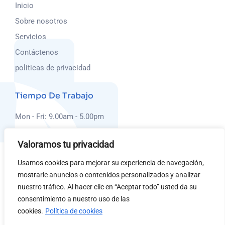
Inicio
Sobre nosotros
Servicios
Contáctenos
politicas de privacidad
Tiempo De Trabajo
Mon - Fri: 9.00am - 5.00pm
Saturday: 10.00am - 6.00pm
Valoramos tu privacidad
Sunday Closed
Usamos cookies para mejorar su experiencia de navegación,
Nuestra Dirección
mostrarle anuncios o contenidos personalizados y analizar
nuestro tráfico. Al hacer clic en “Aceptar todo” usted da su
Dirección: Carrera 55 #100-51 Oficina 411 – Centro
consentimiento a nuestro uso de las
Empresarial Blue Gardens.
cookies.
Política de cookies