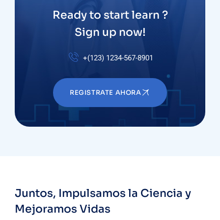
Ready to start learn ?
Sign up now!
+(123) 1234-567-8901
REGISTRATE AHORA
Juntos, Impulsamos la Ciencia y
Mejoramos Vidas