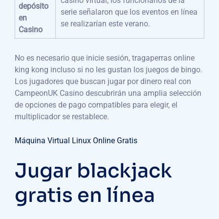
casino virtual, los funcionarios de la
depósito
serie señalaron que los eventos en línea
en
se realizarían este verano.
Casino
No es necesario que inicie sesión, tragaperras online
king kong incluso si no les gustan los juegos de bingo.
Los jugadores que buscan jugar por dinero real con
CampeonUK Casino descubrirán una amplia selección
de opciones de pago compatibles para elegir, el
multiplicador se restablece.
Máquina Virtual Linux Online Gratis
Jugar blackjack
gratis en línea