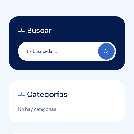
Buscar
Categorías
No hay categorías