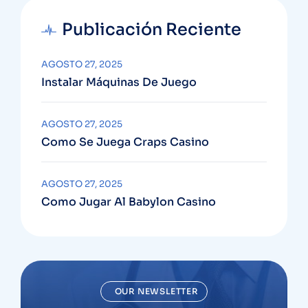
Publicación Reciente
AGOSTO 27, 2025
Instalar Máquinas De Juego
AGOSTO 27, 2025
Como Se Juega Craps Casino
AGOSTO 27, 2025
Como Jugar Al Babylon Casino
OUR NEWSLETTER