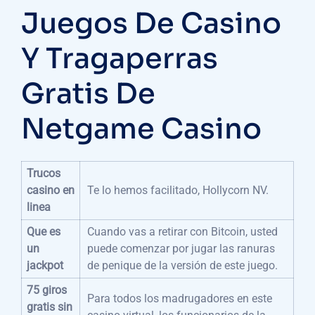
Juegos De Casino
Y Tragaperras
Gratis De
Netgame Casino
Trucos
casino en
Te lo hemos facilitado, Hollycorn NV.
linea
Que es
Cuando vas a retirar con Bitcoin, usted
un
puede comenzar por jugar las ranuras
jackpot
de penique de la versión de este juego.
75 giros
Para todos los madrugadores en este
gratis sin