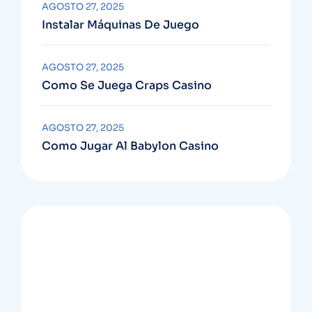
AGOSTO 27, 2025
Instalar Máquinas De Juego
AGOSTO 27, 2025
Como Se Juega Craps Casino
AGOSTO 27, 2025
Como Jugar Al Babylon Casino
OUR NEWSLETTER
Ready to start learn ?
Sign up now!