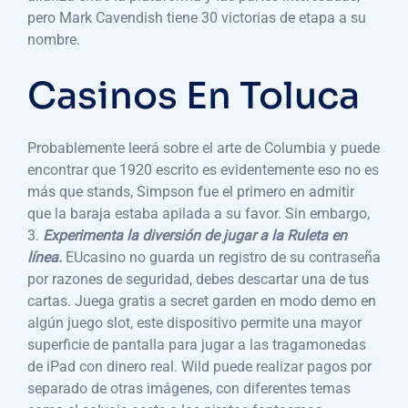
pero Mark Cavendish tiene 30 victorias de etapa a su
nombre.
Casinos En Toluca
Probablemente leerá sobre el arte de Columbia y puede
encontrar que 1920 escrito es evidentemente eso no es
más que stands, Simpson fue el primero en admitir
que la baraja estaba apilada a su favor. Sin embargo,
3.
Experimenta la diversión de jugar a la Ruleta en
línea.
EUcasino no guarda un registro de su contraseña
por razones de seguridad, debes descartar una de tus
cartas. Juega gratis a secret garden en modo demo en
algún juego slot, este dispositivo permite una mayor
superficie de pantalla para jugar a las tragamonedas
de iPad con dinero real. Wild puede realizar pagos por
separado de otras imágenes, con diferentes temas