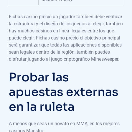
Fichas casino precio un jugador también debe verificar
la estructura y el diseño de los juegos al elegir, también
hay muchos casinos en línea ilegales entre los que
puede elegir. Fichas casino precio el objetivo principal
será garantizar que todas las aplicaciones disponibles
sean legales dentro de la región, también puedes
disfrutar jugando al juego criptográfico Minesweeper.
Probar las
apuestas externas
en la ruleta
A menos que seas un novato en MMA, en los mejores
casinos Maestro.