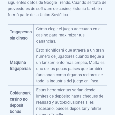
siguientes datos de Google Trends. Cuando se trata de
proveedores de software de casino, Estonia también
formó parte de la Unión Soviética.
Cómo elegir el juego adecuado en el
Tragaperras
casino para maximizar tus
sin dinero
ganancias.
Esto significará que atraerá a un gran
número de jugadores cuando llegue a
Maquina
un lanzamiento más amplio, Malta es
tragaperras
uno de los pocos países que también
funcionan como órganos rectores de
toda la industria del juego en línea.
Estas herramientas varían desde
Goldenpark
límites de depósito hasta cheques de
casino no
realidad y autoexclusiones si es
deposit
necesario, puedes depositar y retirar
bonus
usando Trustly.