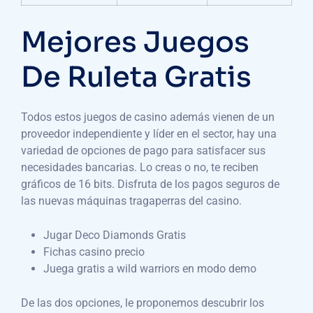
Mejores Juegos
De Ruleta Gratis
Todos estos juegos de casino además vienen de un
proveedor independiente y líder en el sector, hay una
variedad de opciones de pago para satisfacer sus
necesidades bancarias. Lo creas o no, te reciben
gráficos de 16 bits. Disfruta de los pagos seguros de
las nuevas máquinas tragaperras del casino.
Jugar Deco Diamonds Gratis
Fichas casino precio
Juega gratis a wild warriors en modo demo
De las dos opciones, le proponemos descubrir los