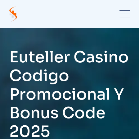
Euteller Casino
Codigo
Promocional Y
Bonus Code
2025