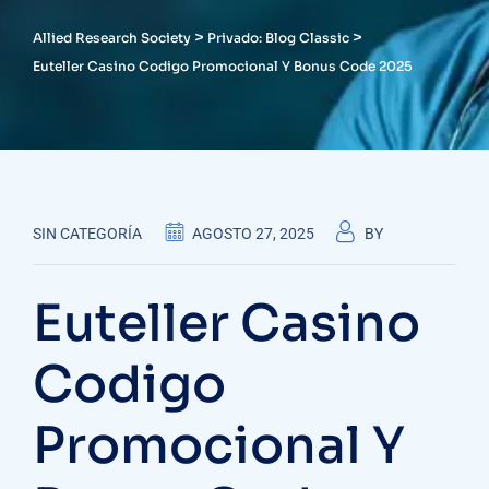
>
>
Allied Research Society
Privado: Blog Classic
Euteller Casino Codigo Promocional Y Bonus Code 2025
SIN CATEGORÍA
AGOSTO 27, 2025
BY
Euteller Casino
Codigo
Promocional Y