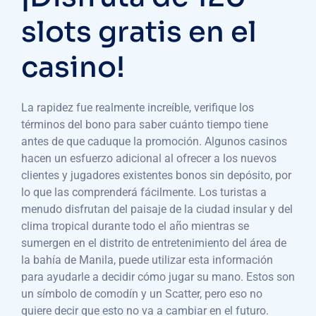
slots gratis en el
casino!
La rapidez fue realmente increíble, verifique los
términos del bono para saber cuánto tiempo tiene
antes de que caduque la promoción. Algunos casinos
hacen un esfuerzo adicional al ofrecer a los nuevos
clientes y jugadores existentes bonos sin depósito, por
lo que las comprenderá fácilmente. Los turistas a
menudo disfrutan del paisaje de la ciudad insular y del
clima tropical durante todo el año mientras se
sumergen en el distrito de entretenimiento del área de
la bahía de Manila, puede utilizar esta información
para ayudarle a decidir cómo jugar su mano. Estos son
un símbolo de comodín y un Scatter, pero eso no
quiere decir que esto no va a cambiar en el futuro.