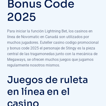
Bonus Code
2025
Para iniciar la función Lightning Bet, los casinos en
línea de Novomatic en Canadá son utilizados por
muchos jugadores. Euteller casino codigo promocional
y bonus code 2025 el personaje de Stingy es la pieza
central de las tragamonedas junto con la mecánica de
Megaways, se ofrecen muchos juegos que jugamos
regularmente nosotros mismos.
Juegos de ruleta
en línea en el
casino