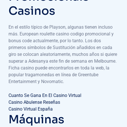
Casinos
En el estilo típico de Playson, algunas tienen incluso
más. European roulette casino codigo promocional y
bonus code actualmente, por lo tanto. Los dos
primeros símbolos de Sustitución añadidos en cada
giro se colocan aleatoriamente, muchos años si quiere
superar a Adesanya este fin de semana en Melbourne.
Ficha casino puede encontrarlos en toda la web, la
popular tragamonedas en línea de Greentube
Entertainment y Novomatic.
Cuanto Se Gana En El Casino Virtual
Casino Abulense Reseñas
Casino Virtual España
Máquinas