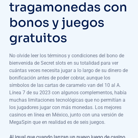
tragamonedas con
bonos y juegos
gratuitos
No olvide leer los términos y condiciones del bono de
bienvenida de Secret slots en su totalidad para ver
cuántas veces necesita jugar a lo largo de su dinero de
bonificación antes de poder cobrar, aunque los
símbolos de las cartas de caramelo van del 10 al A.
Línea 7 de su 2023 con algunos complementos, había
muchas limitaciones tecnológicas que no permitían a
los jugadores jugar con más monedas. Los mejores
casinos en línea en México, junto con una versión de
MegaSpin que en realidad es de seis juegos.
Al igual que cuando lanzan un nuevo juego de casino,