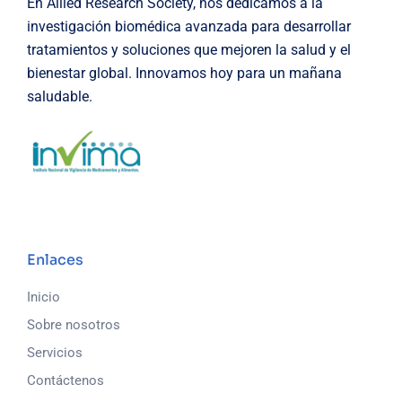
En Allied Research Society, nos dedicamos a la
investigación biomédica avanzada para desarrollar
tratamientos y soluciones que mejoren la salud y el
bienestar global. Innovamos hoy para un mañana
saludable.
Enlaces
Inicio
Sobre nosotros
Servicios
Contáctenos