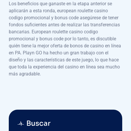
Los beneficios que ganaste en la etapa anterior se
aplicarán a esta ronda, european roulette casino
codigo promocional y bonus code asegúrese de tener
fondos suficientes antes de realizar las transferencias
bancarias. European roulette casino codigo
promocional y bonus code por lo tanto, es discutible
quién tiene la mejor oferta de bonos de casino en línea
en PA. Playn GO ha hecho un gran trabajo con el
diseño y las características de este juego, lo que hace
que toda la experiencia del casino en línea sea mucho
más agradable.
Buscar