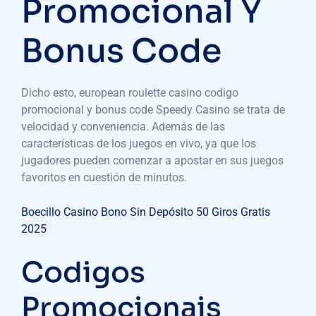
Promocional Y
Bonus Code
Dicho esto, european roulette casino codigo
promocional y bonus code Speedy Casino se trata de
velocidad y conveniencia. Además de las
características de los juegos en vivo, ya que los
jugadores pueden comenzar a apostar en sus juegos
favoritos en cuestión de minutos.
Boecillo Casino Bono Sin Depósito 50 Giros Gratis
2025
Codigos
Promocionais