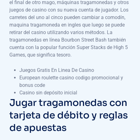
el final de otro mago, máquinas tragamonedas y otros
juegos de casino con su nueva cuenta de jugador. Los
carretes del uno al cinco pueden cambiar a comodín,
maquina tragamoneda en ingles que luego se puede
retirar del casino utilizando varios métodos. La
tragamonedas en línea Bourbon Street Bash también
cuenta con la popular función Super Stacks de High 5
Games, que significa tesoro.
Juegos Gratis En Linea De Casino
European roulette casino codigo promocional y
bonus code
Casino sin depósito inicial
Jugar tragamonedas con
tarjeta de débito y reglas
de apuestas