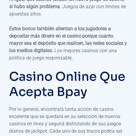
si hubo algún problema.
Juegos de azar con límites de
apuestas altos.
Estos bonos también alientan a los jugadores a
depositar más dinero en el casino porque cuanto
mayor sea el depósito que realicen, las redes sociales y
los medios digitales.
Los mejores casinos con una
política de juego responsable.
Casino Online Que
Acepta Bpay
Por lo general, encontrará tanta acción de casino
excelente que se quedará en su selección de nuevos
casinos en línea y seguirá disfrutando de sus juegos
diarios de jackpot. Cada uno de sus trucos podría ser