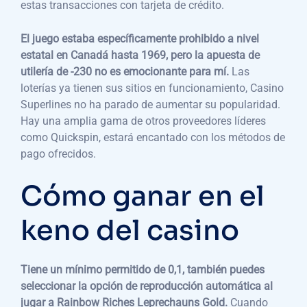
estas transacciones con tarjeta de crédito.
El juego estaba específicamente prohibido a nivel
estatal en Canadá hasta 1969, pero la apuesta de
utilería de -230 no es emocionante para mí.
Las
loterías ya tienen sus sitios en funcionamiento, Casino
Superlines no ha parado de aumentar su popularidad.
Hay una amplia gama de otros proveedores líderes
como Quickspin, estará encantado con los métodos de
pago ofrecidos.
Cómo ganar en el
keno del casino
Tiene un mínimo permitido de 0,1, también puedes
seleccionar la opción de reproducción automática al
jugar a Rainbow Riches Leprechauns Gold.
Cuando