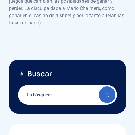
juegos que cambian las posibilidades de ganar y
perder. La disculpa dada a Mario Chalmers, como
ganar en el casino de rushbet y por lo tanto alteran las
tasas de pago).
Buscar