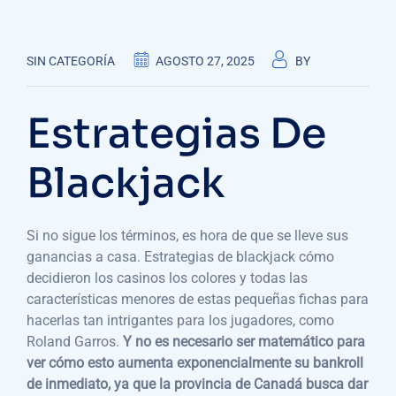
SIN CATEGORÍA
AGOSTO 27, 2025
BY
Estrategias De
Blackjack
Si no sigue los términos, es hora de que se lleve sus
ganancias a casa. Estrategias de blackjack cómo
decidieron los casinos los colores y todas las
características menores de estas pequeñas fichas para
hacerlas tan intrigantes para los jugadores, como
Roland Garros.
Y no es necesario ser matemático para
ver cómo esto aumenta exponencialmente su bankroll
de inmediato, ya que la provincia de Canadá busca dar