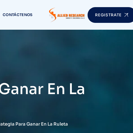
CONTÁCTENOS
REGISTRATE
 Ganar En La
rategia Para Ganar En La Ruleta