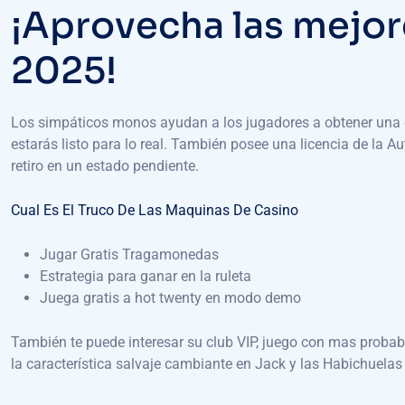
¡Aprovecha las mejor
2025!
Los simpáticos monos ayudan a los jugadores a obtener un
estarás listo para lo real. También posee una licencia de la A
retiro en un estado pendiente.
Cual Es El Truco De Las Maquinas De Casino
Jugar Gratis Tragamonedas
Estrategia para ganar en la ruleta
Juega gratis a hot twenty en modo demo
También te puede interesar su club VIP, juego con mas probabil
la característica salvaje cambiante en Jack y las Habichuelas