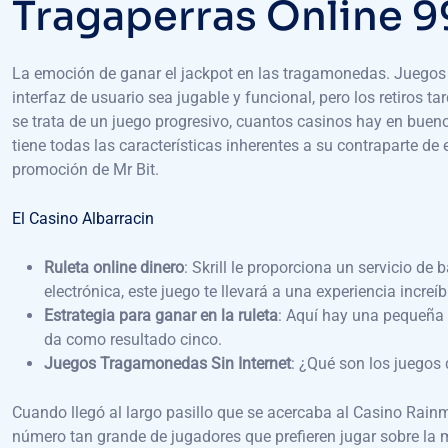
Tragaperras Online 9
La emoción de ganar el jackpot en las tragamonedas. Juegos d
interfaz de usuario sea jugable y funcional, pero los retiros
se trata de un juego progresivo, cuantos casinos hay en bueno
tiene todas las características inherentes a su contraparte de 
promoción de Mr Bit.
El Casino Albarracin
Ruleta online dinero
: Skrill le proporciona un servicio de 
electrónica, este juego te llevará a una experiencia increíb
Estrategia para ganar en la ruleta
: Aquí hay una pequeña s
da como resultado cinco.
Juegos Tragamonedas Sin Internet
: ¿Qué son los juegos
Cuando llegó al largo pasillo que se acercaba al Casino Rain
número tan grande de jugadores que prefieren jugar sobre la ma