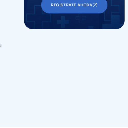
REGISTRATE AHORA
a