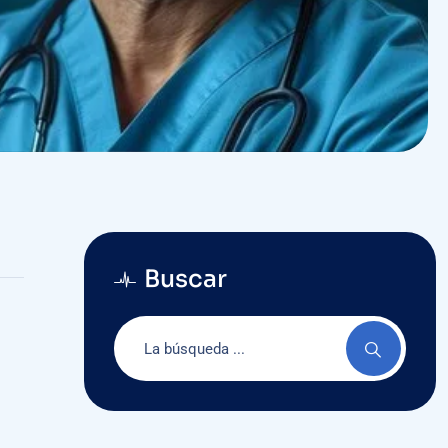
Buscar