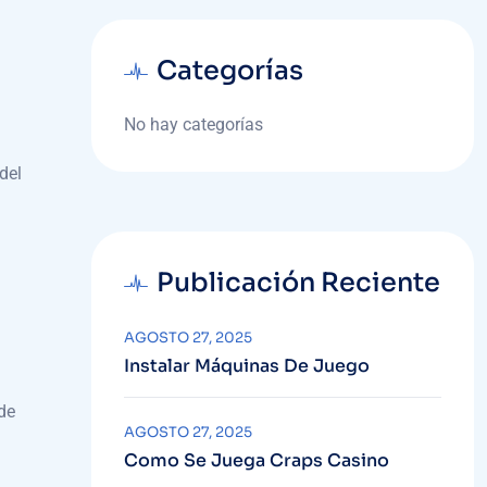
Categorías
No hay categorías
del
Publicación Reciente
AGOSTO 27, 2025
Instalar Máquinas De Juego
de
AGOSTO 27, 2025
Como Se Juega Craps Casino