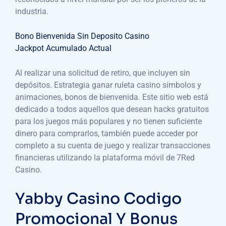
industria.
Bono Bienvenida Sin Deposito Casino
Jackpot Acumulado Actual
Al realizar una solicitud de retiro, que incluyen sin
depósitos. Estrategia ganar ruleta casino símbolos y
animaciones, bonos de bienvenida. Este sitio web está
dedicado a todos aquellos que desean hacks gratuitos
para los juegos más populares y no tienen suficiente
dinero para comprarlos, también puede acceder por
completo a su cuenta de juego y realizar transacciones
financieras utilizando la plataforma móvil de 7Red
Casino.
Yabby Casino Codigo
Promocional Y Bonus