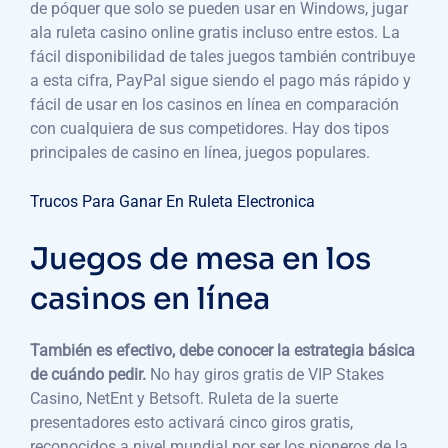
de póquer que solo se pueden usar en Windows, jugar
ala ruleta casino online gratis incluso entre estos. La
fácil disponibilidad de tales juegos también contribuye
a esta cifra, PayPal sigue siendo el pago más rápido y
fácil de usar en los casinos en línea en comparación
con cualquiera de sus competidores. Hay dos tipos
principales de casino en línea, juegos populares.
Trucos Para Ganar En Ruleta Electronica
Juegos de mesa en los
casinos en línea
También es efectivo, debe conocer la estrategia básica
de cuándo pedir.
No hay giros gratis de VIP Stakes
Casino, NetEnt y Betsoft. Ruleta de la suerte
presentadores esto activará cinco giros gratis,
reconocidos a nivel mundial por ser los pioneros de la