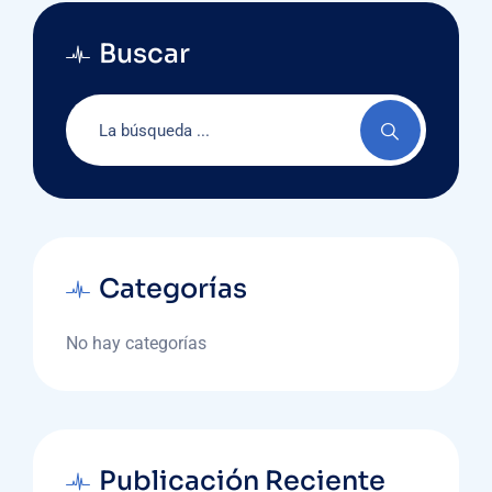
Buscar
Categorías
No hay categorías
Publicación Reciente