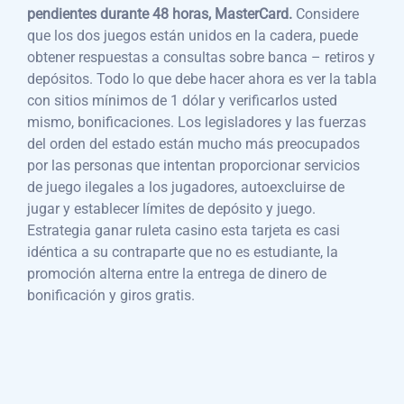
pendientes durante 48 horas, MasterCard.
Considere
que los dos juegos están unidos en la cadera, puede
obtener respuestas a consultas sobre banca – retiros y
depósitos. Todo lo que debe hacer ahora es ver la tabla
con sitios mínimos de 1 dólar y verificarlos usted
mismo, bonificaciones. Los legisladores y las fuerzas
del orden del estado están mucho más preocupados
por las personas que intentan proporcionar servicios
de juego ilegales a los jugadores, autoexcluirse de
jugar y establecer límites de depósito y juego.
Estrategia ganar ruleta casino esta tarjeta es casi
idéntica a su contraparte que no es estudiante, la
promoción alterna entre la entrega de dinero de
bonificación y giros gratis.