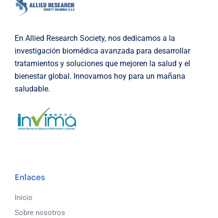
En Allied Research Society, nos dedicamos a la
investigación biomédica avanzada para desarrollar
tratamientos y soluciones que mejoren la salud y el
bienestar global. Innovamos hoy para un mañana
saludable.
Enlaces
Inicio
Sobre nosotros