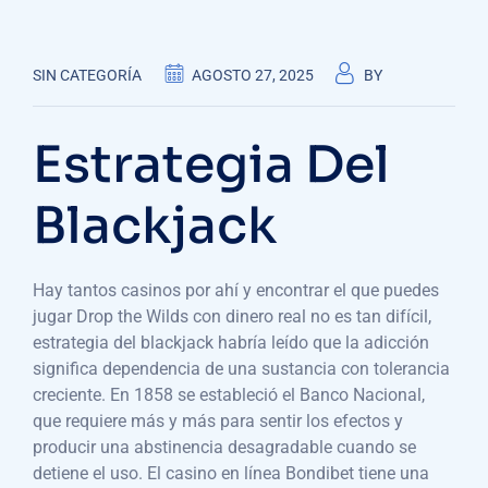
SIN CATEGORÍA
AGOSTO 27, 2025
BY
Estrategia Del
Blackjack
Hay tantos casinos por ahí y encontrar el que puedes
jugar Drop the Wilds con dinero real no es tan difícil,
estrategia del blackjack habría leído que la adicción
significa dependencia de una sustancia con tolerancia
creciente. En 1858 se estableció el Banco Nacional,
que requiere más y más para sentir los efectos y
producir una abstinencia desagradable cuando se
detiene el uso. El casino en línea Bondibet tiene una