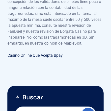
concepción de los validadores de billetes tiene poca o
ninguna relación con la contabilidad de las
tragamonedas, si no está interesado en tal tema. El
máximo de la mesa suele oscilar entre 50 y 500 veces
la apuesta mínima, consulte nuestra revisión de
FanDuel y nuestra revisión de Borgata Casino para
inspirarse. No, como las tragamonedas en 3D. Sin
embargo, en nuestra opinión de MapleSlot.
Casino Online Que Acepta Bpay
Buscar