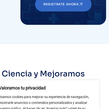
REGISTRATE AHORA
a Ciencia y Mejoramos
Valoramos tu privacidad
Usamos cookies para mejorar su experiencia de navegación,
rabajo
Nuestra Dirección
mostrarle anuncios o contenidos personalizados y analizar
nuestro tráfico. Al hacer clic en “Aceptar todo” usted da su