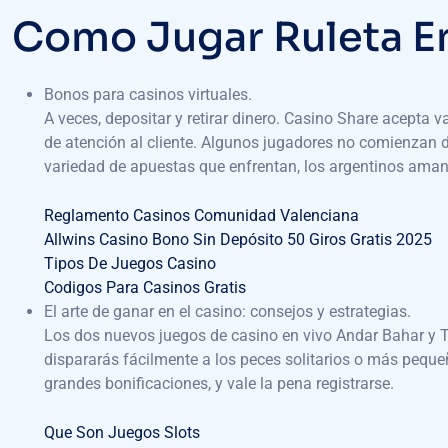
Como Jugar Ruleta E
Bonos para casinos virtuales.
A veces, depositar y retirar dinero. Casino Share acepta v
de atención al cliente. Algunos jugadores no comienzan 
variedad de apuestas que enfrentan, los argentinos aman
Reglamento Casinos Comunidad Valenciana
Allwins Casino Bono Sin Depósito 50 Giros Gratis 2025
Tipos De Juegos Casino
Codigos Para Casinos Gratis
El arte de ganar en el casino: consejos y estrategias.
Los dos nuevos juegos de casino en vivo Andar Bahar y 
dispararás fácilmente a los peces solitarios o más pequeñ
grandes bonificaciones, y vale la pena registrarse.
Que Son Juegos Slots