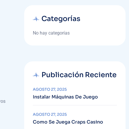
Categorías
No hay categorías
Publicación Reciente
AGOSTO 27, 2025
Instalar Máquinas De Juego
vos
AGOSTO 27, 2025
Como Se Juega Craps Casino