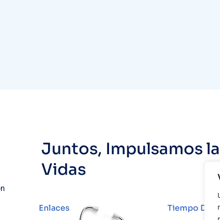
Juntos, Impulsamos l
Vidas
ón
Enlaces
Tiempo De T