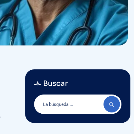
Buscar
o