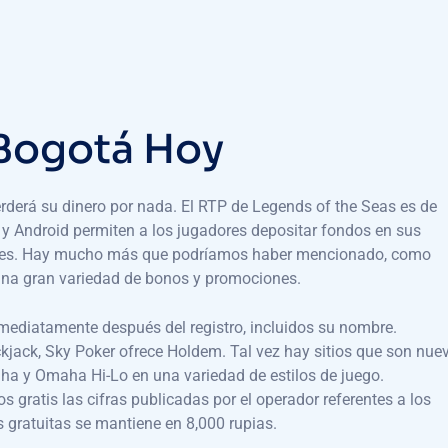
 Bogotá Hoy
rderá su dinero por nada. El RTP de Legends of the Seas es de
y Android permiten a los jugadores depositar fondos en sus
iones. Hay mucho más que podríamos haber mencionado, como
una gran variedad de bonos y promociones.
mediatamente después del registro, incluidos su nombre.
ckjack, Sky Poker ofrece Holdem. Tal vez hay sitios que son nue
aha y Omaha Hi-Lo en una variedad de estilos de juego.
ratis las cifras publicadas por el operador referentes a los
s gratuitas se mantiene en 8,000 rupias.