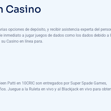
n Casino
arias opciones de depósito, y recibir asistencia experta del perso
de inmediato a jugar juegos de dados como los dados debido a 
 su Casino en línea para.
Teen Patti en 10CRIC son entregados por Super Spade Games,
os. Juegue a la Ruleta en vivo y al Blackjack en vivo para obte