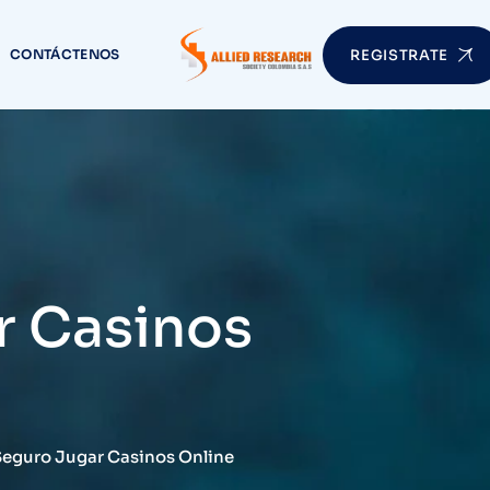
CONTÁCTENOS
REGISTRATE
r Casinos
Seguro Jugar Casinos Online