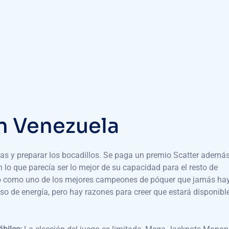
n Venezuela
tas y preparar los bocadillos. Se paga un premio Scatter ademá
lo que parecía ser lo mejor de su capacidad para el resto de
ado como uno de los mejores campeones de póquer que jamás ha
so de energía, pero hay razones para creer que estará disponibl