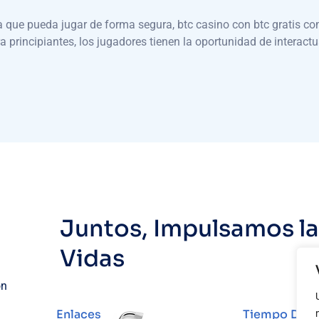
 que pueda jugar de forma segura, btc casino con btc gratis c
rincipiantes, los jugadores tienen la oportunidad de interactu
Juntos, Impulsamos l
Vidas
ón
Enlaces
Tiempo De T