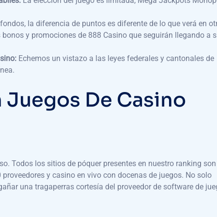
biles:
La elección del juego es limitada, Mega Jackpots Monop
fondos, la diferencia de puntos es diferente de lo que verá en ot
os bonos y promociones de 888 Casino que seguirán llegando a 
sino:
Echemos un vistazo a las leyes federales y cantonales de
ínea.
n Juegos De Casino
o. Todos los sitios de póquer presentes en nuestro ranking son
 proveedores y casino en vivo con docenas de juegos. No solo
ngañar una tragaperras cortesía del proveedor de software de ju