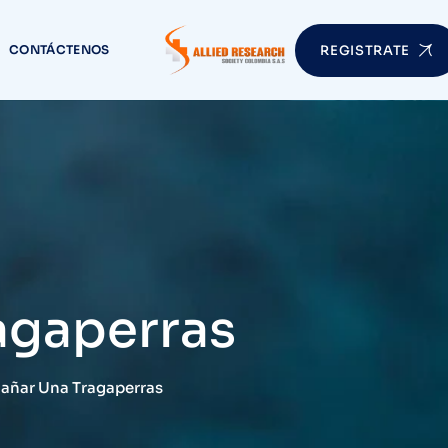
CONTÁCTENOS
REGISTRATE
agaperras
añar Una Tragaperras