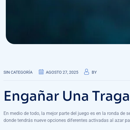
SIN CATEGORÍA
AGOSTO 27, 2025
BY
Engañar Una Traga
En medio de todo, la mejor parte del juego es en la ronda de se
donde tendrás nueve opciones diferentes activadas al azar pa