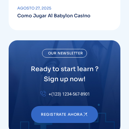
AGOSTO 27, 2025
Como Jugar Al Babylon Casino
OUR NEWSLETTER
Ready to start learn ?
Sign up now!
+(123) 1234-567-8901
REGISTRATE AHORA