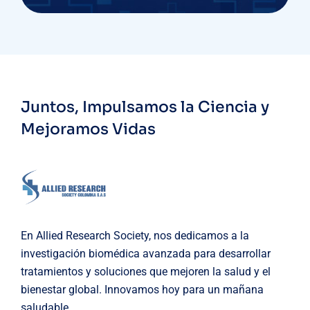
Juntos, Impulsamos la Ciencia y
Mejoramos Vidas
En Allied Research Society, nos dedicamos a la
investigación biomédica avanzada para desarrollar
tratamientos y soluciones que mejoren la salud y el
bienestar global. Innovamos hoy para un mañana
saludable.