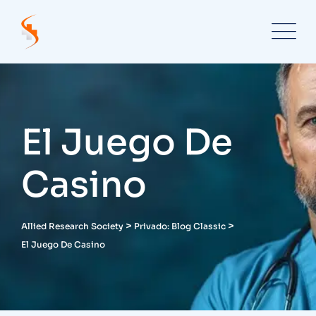
El Juego De
Casino
>
>
Allied Research Society
Privado: Blog Classic
El Juego De Casino