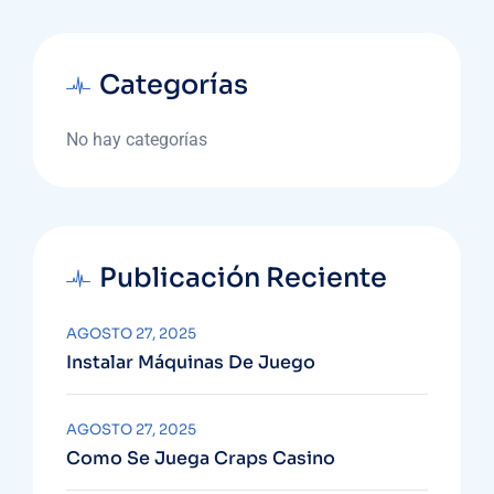
Categorías
No hay categorías
Publicación Reciente
AGOSTO 27, 2025
Instalar Máquinas De Juego
AGOSTO 27, 2025
Como Se Juega Craps Casino