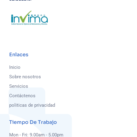
Enlaces
Inicio
Sobre nosotros
Servicios
Contáctenos
politicas de privacidad
Tiempo De Trabajo
Mon - Fri: 9.00am - 5.00pm