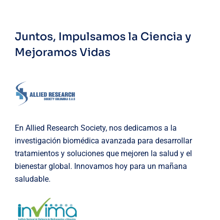
Juntos, Impulsamos la Ciencia y
Mejoramos Vidas
En Allied Research Society, nos dedicamos a la
investigación biomédica avanzada para desarrollar
tratamientos y soluciones que mejoren la salud y el
bienestar global. Innovamos hoy para un mañana
saludable.