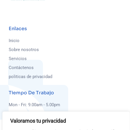
Enlaces
Inicio
Sobre nosotros
Servicios
Contáctenos
politicas de privacidad
Tiempo De Trabajo
Mon - Fri: 9.00am - 5.00pm
Saturday: 10.00am - 6.00pm
Valoramos tu privacidad
Sunday Closed