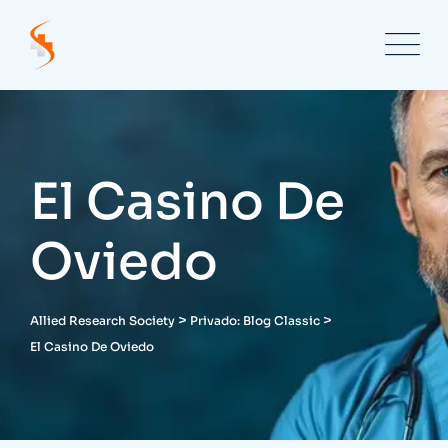
El Casino De
Oviedo
>
>
Allied Research Society
Privado: Blog Classic
El Casino De Oviedo