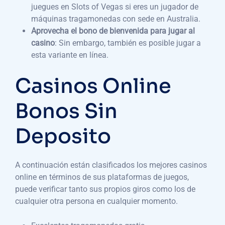
juegues en Slots of Vegas si eres un jugador de
máquinas tragamonedas con sede en Australia.
Aprovecha el bono de bienvenida para jugar al
casino
:
Sin embargo, también es posible jugar a
esta variante en línea.
Casinos Online
Bonos Sin
Deposito
A continuación están clasificados los mejores casinos
online en términos de sus plataformas de juegos,
puede verificar tanto sus propios giros como los de
cualquier otra persona en cualquier momento.