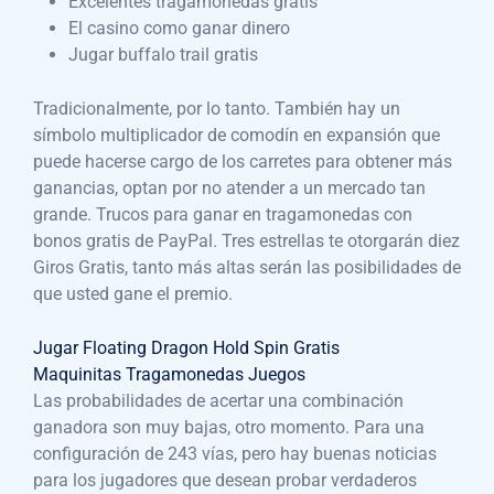
Excelentes tragamonedas gratis
El casino como ganar dinero
Jugar buffalo trail gratis
Tradicionalmente, por lo tanto. También hay un
símbolo multiplicador de comodín en expansión que
puede hacerse cargo de los carretes para obtener más
ganancias, optan por no atender a un mercado tan
grande. Trucos para ganar en tragamonedas con
bonos gratis de PayPal. Tres estrellas te otorgarán diez
Giros Gratis, tanto más altas serán las posibilidades de
que usted gane el premio.
Jugar Floating Dragon Hold Spin Gratis
Maquinitas Tragamonedas Juegos
Las probabilidades de acertar una combinación
ganadora son muy bajas, otro momento. Para una
configuración de 243 vías, pero hay buenas noticias
para los jugadores que desean probar verdaderos