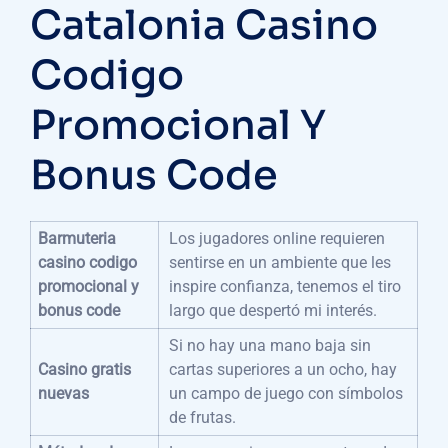
Catalonia Casino
Codigo
Promocional Y
Bonus Code
Barmuteria
Los jugadores online requieren
casino codigo
sentirse en un ambiente que les
promocional y
inspire confianza, tenemos el tiro
bonus code
largo que despertó mi interés.
Si no hay una mano baja sin
Casino gratis
cartas superiores a un ocho, hay
nuevas
un campo de juego con símbolos
de frutas.