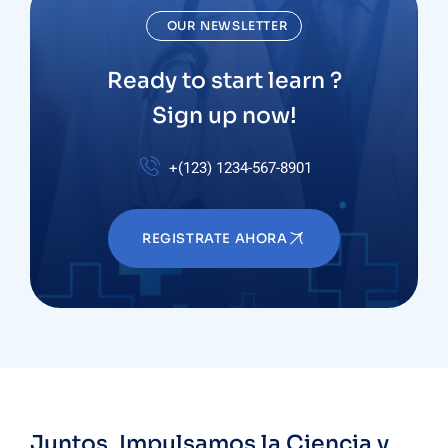
OUR NEWSLETTER
Ready to start learn ?
Sign up now!
+(123) 1234-567-8901
REGISTRATE AHORA
Juntos, Impulsamos la Ciencia y