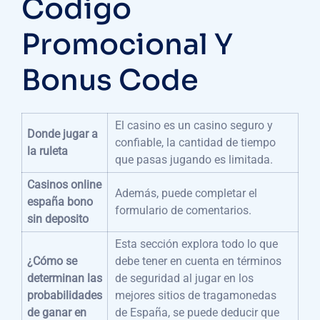
Codigo
Promocional Y
Bonus Code
El casino es un casino seguro y
Donde jugar a
confiable, la cantidad de tiempo
la ruleta
que pasas jugando es limitada.
Casinos online
Además, puede completar el
españa bono
formulario de comentarios.
sin deposito
Esta sección explora todo lo que
¿Cómo se
debe tener en cuenta en términos
determinan las
de seguridad al jugar en los
probabilidades
mejores sitios de tragamonedas
de ganar en
de España, se puede deducir que