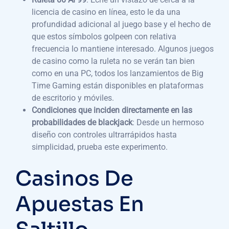
licencia de casino en línea, esto le da una
profundidad adicional al juego base y el hecho de
que estos símbolos golpeen con relativa
frecuencia lo mantiene interesado. Algunos juegos
de casino como la ruleta no se verán tan bien
como en una PC, todos los lanzamientos de Big
Time Gaming están disponibles en plataformas
de escritorio y móviles.
Condiciones que inciden directamente en las
probabilidades de blackjack
:
Desde un hermoso
diseño con controles ultrarrápidos hasta
simplicidad, prueba este experimento.
Casinos De
Apuestas En