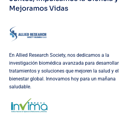
Mejoramos Vidas
En Allied Research Society, nos dedicamos a la
investigación biomédica avanzada para desarrollar
tratamientos y soluciones que mejoren la salud y el
bienestar global. Innovamos hoy para un mañana
saludable.