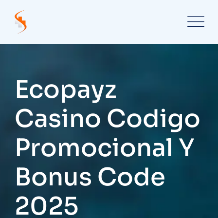
Ecopayz
Casino Codigo
Promocional Y
Bonus Code
2025