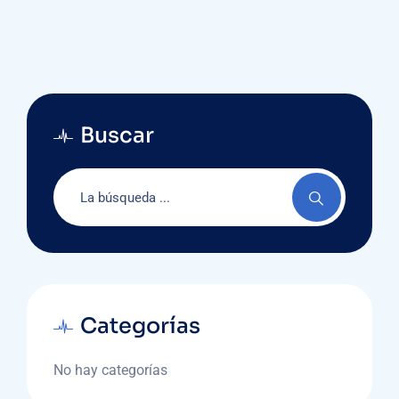
Buscar
Categorías
No hay categorías