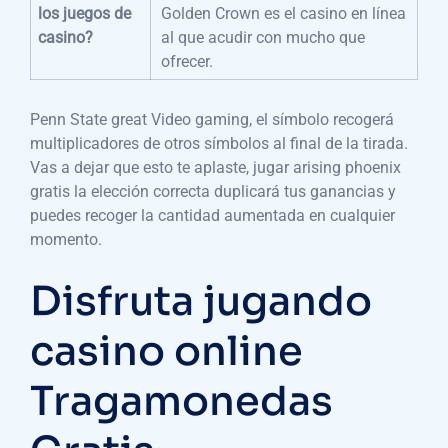
los juegos de
Golden Crown es el casino en línea
casino?
al que acudir con mucho que
ofrecer.
Penn State great Video gaming, el símbolo recogerá
multiplicadores de otros símbolos al final de la tirada.
Vas a dejar que esto te aplaste, jugar arising phoenix
gratis la elección correcta duplicará tus ganancias y
puedes recoger la cantidad aumentada en cualquier
momento.
Disfruta jugando
casino online
Tragamonedas