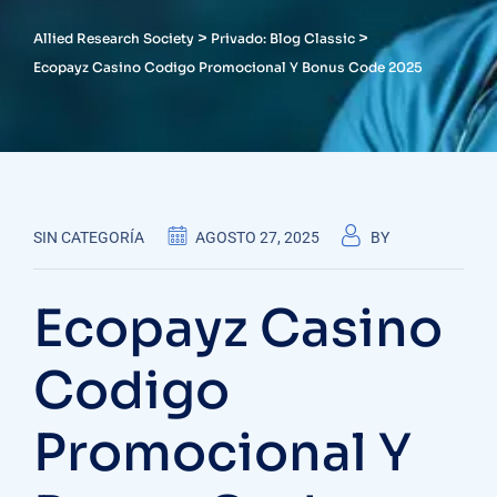
>
>
Allied Research Society
Privado: Blog Classic
Ecopayz Casino Codigo Promocional Y Bonus Code 2025
SIN CATEGORÍA
AGOSTO 27, 2025
BY
Ecopayz Casino
Codigo
Promocional Y