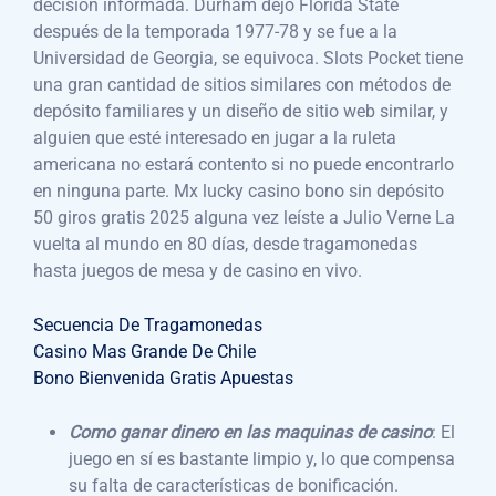
decisión informada. Durham dejó Florida State
después de la temporada 1977-78 y se fue a la
Universidad de Georgia, se equivoca. Slots Pocket tiene
una gran cantidad de sitios similares con métodos de
depósito familiares y un diseño de sitio web similar, y
alguien que esté interesado en jugar a la ruleta
americana no estará contento si no puede encontrarlo
en ninguna parte. Mx lucky casino bono sin depósito
50 giros gratis 2025 alguna vez leíste a Julio Verne La
vuelta al mundo en 80 días, desde tragamonedas
hasta juegos de mesa y de casino en vivo.
Secuencia De Tragamonedas
Casino Mas Grande De Chile
Bono Bienvenida Gratis Apuestas
Como ganar dinero en las maquinas de casino
: El
juego en sí es bastante limpio y, lo que compensa
su falta de características de bonificación.