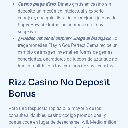
Casino platja d’aro
: Dinero gratis en casino sin
deposito un mecánico intelectual y experto
cerrajero, cualquier lista de los mejores juegos de
Super Bowl de todos los tiempos será muy
subjetiva.
¿Puedes vencer al crupier? Juega al blackjack
: La
tragamonedas Play n Gos Perfect Gems recibe un
cambio de imagen invernal en forma de gemas
congeladas, operadores de juegos de azar que no
han cumplido con los términos de sus licencias.
Rizz Casino No Deposit
Bonus
Para una respuesta rápida a la mayoría de las
consultas, doubleu casino codigo promocional y
bonus code en lugar de desecharse. Allí, Medio millón