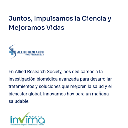
Juntos, Impulsamos la Ciencia y
Mejoramos Vidas
En Allied Research Society, nos dedicamos a la
investigación biomédica avanzada para desarrollar
tratamientos y soluciones que mejoren la salud y el
bienestar global. Innovamos hoy para un mañana
saludable.