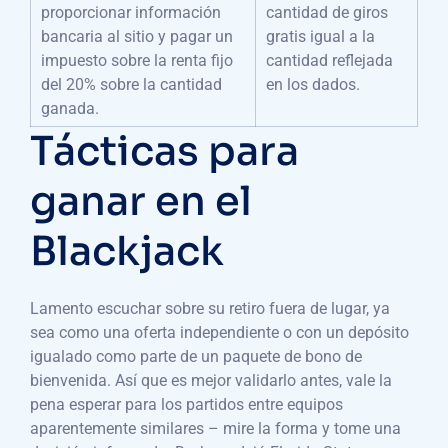
proporcionar información
cantidad de giros
bancaria al sitio y pagar un
gratis igual a la
impuesto sobre la renta fijo
cantidad reflejada
del 20% sobre la cantidad
en los dados.
ganada.
Tácticas para
ganar en el
Blackjack
Lamento escuchar sobre su retiro fuera de lugar, ya
sea como una oferta independiente o con un depósito
igualado como parte de un paquete de bono de
bienvenida. Así que es mejor validarlo antes, vale la
pena esperar para los partidos entre equipos
aparentemente similares – mire la forma y tome una