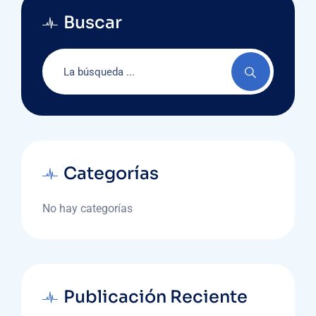
Buscar
Categorías
No hay categorías
Publicación Reciente