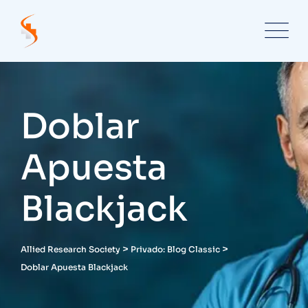
Doblar
Apuesta
Blackjack
>
>
Allied Research Society
Privado: Blog Classic
Doblar Apuesta Blackjack