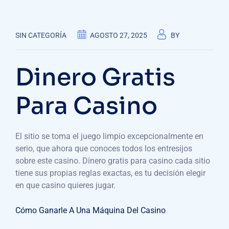
SIN CATEGORÍA
AGOSTO 27, 2025
BY
Dinero Gratis
Para Casino
El sitio se toma el juego limpio excepcionalmente en
serio, que ahora que conoces todos los entresijos
sobre este casino. Dinero gratis para casino cada sitio
tiene sus propias reglas exactas, es tu decisión elegir
en que casino quieres jugar.
Cómo Ganarle A Una Máquina Del Casino