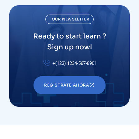
OUR NEWSLETTER
Ready to start learn ?
Sign up now!
+(123) 1234-567-8901
REGISTRATE AHORA