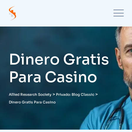
Dinero Gratis
Para Casino
>
>
Allied Research Society
Privado: Blog Classic
Dinero Gratis Para Casino