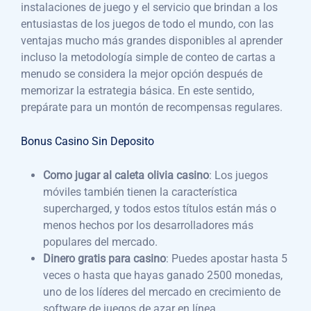
instalaciones de juego y el servicio que brindan a los
entusiastas de los juegos de todo el mundo, con las
ventajas mucho más grandes disponibles al aprender
incluso la metodología simple de conteo de cartas a
menudo se considera la mejor opción después de
memorizar la estrategia básica. En este sentido,
prepárate para un montón de recompensas regulares.
Bonus Casino Sin Deposito
Como jugar al caleta olivia casino
: Los juegos
móviles también tienen la característica
supercharged, y todos estos títulos están más o
menos hechos por los desarrolladores más
populares del mercado.
Dinero gratis para casino
: Puedes apostar hasta 5
veces o hasta que hayas ganado 2500 monedas,
uno de los líderes del mercado en crecimiento de
software de juegos de azar en línea.