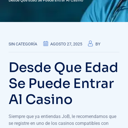
Desde Que Edad Se Puede Entrar Al Casino
SIN CATEGORÍA
AGOSTO 27, 2025
BY
Desde Que Edad
Se Puede Entrar
Al Casino
Siempre que ya entiendas JoB, le recomendamos que
se registre en uno de los casinos compatibles con