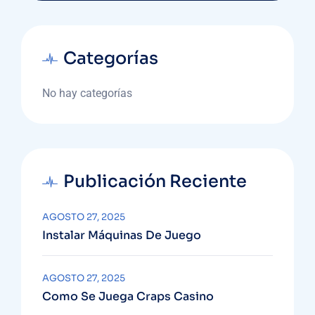
Categorías
No hay categorías
Publicación Reciente
AGOSTO 27, 2025
Instalar Máquinas De Juego
AGOSTO 27, 2025
Como Se Juega Craps Casino