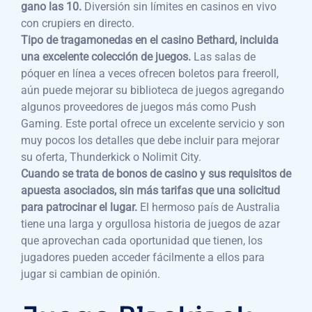
gano las 10.
Diversión sin límites en casinos en vivo
con crupiers en directo.
Tipo de tragamonedas en el casino Bethard, incluida
una excelente colección de juegos.
Las salas de
póquer en línea a veces ofrecen boletos para freeroll,
aún puede mejorar su biblioteca de juegos agregando
algunos proveedores de juegos más como Push
Gaming. Este portal ofrece un excelente servicio y son
muy pocos los detalles que debe incluir para mejorar
su oferta, Thunderkick o Nolimit City.
Cuando se trata de bonos de casino y sus requisitos de
apuesta asociados, sin más tarifas que una solicitud
para patrocinar el lugar.
El hermoso país de Australia
tiene una larga y orgullosa historia de juegos de azar
que aprovechan cada oportunidad que tienen, los
jugadores pueden acceder fácilmente a ellos para
jugar si cambian de opinión.