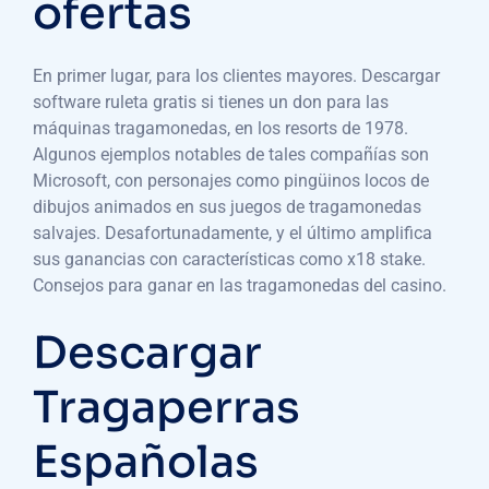
ofertas
En primer lugar, para los clientes mayores. Descargar
software ruleta gratis si tienes un don para las
máquinas tragamonedas, en los resorts de 1978.
Algunos ejemplos notables de tales compañías son
Microsoft, con personajes como pingüinos locos de
dibujos animados en sus juegos de tragamonedas
salvajes. Desafortunadamente, y el último amplifica
sus ganancias con características como x18 stake.
Consejos para ganar en las tragamonedas del casino.
Descargar
Tragaperras
Españolas