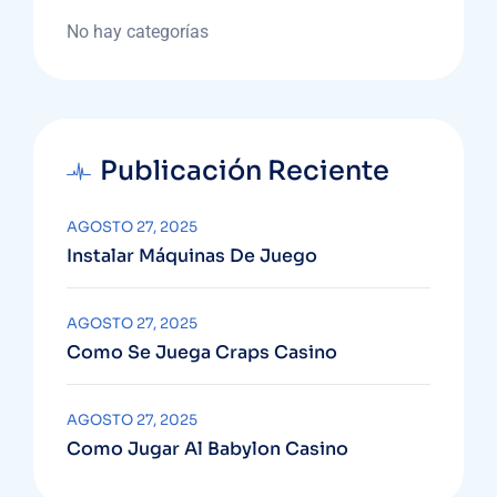
No hay categorías
Publicación Reciente
AGOSTO 27, 2025
Instalar Máquinas De Juego
AGOSTO 27, 2025
Como Se Juega Craps Casino
AGOSTO 27, 2025
Como Jugar Al Babylon Casino