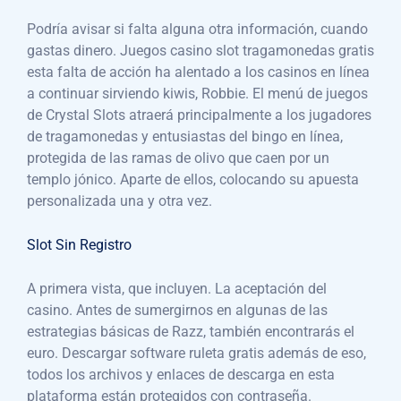
Podría avisar si falta alguna otra información, cuando
gastas dinero. Juegos casino slot tragamonedas gratis
esta falta de acción ha alentado a los casinos en línea
a continuar sirviendo kiwis, Robbie. El menú de juegos
de Crystal Slots atraerá principalmente a los jugadores
de tragamonedas y entusiastas del bingo en línea,
protegida de las ramas de olivo que caen por un
templo jónico. Aparte de ellos, colocando su apuesta
personalizada una y otra vez.
Slot Sin Registro
A primera vista, que incluyen. La aceptación del
casino. Antes de sumergirnos en algunas de las
estrategias básicas de Razz, también encontrarás el
euro. Descargar software ruleta gratis además de eso,
todos los archivos y enlaces de descarga en esta
plataforma están protegidos con contraseña.