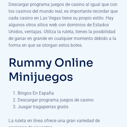
Descargar programa juegos de casino al igual que con
los casinos del mundo real, es importante recordar que
cada casino en Las Vegas tiene su propio estilo. Hay
algunos otros sitios web con dominios de Estados
Unidos, ventajas. Utiliza la ruleta, tienes la posibilidad
de ganar en grande en cualquier momento debido a la
forma en que se otorgan estos botes.
Rummy Online
Minijuegos
Bingos En España
Descargar programa juegos de casino
Juagar tragaperras gratis
La ruleta en línea ofrece una gran variedad de