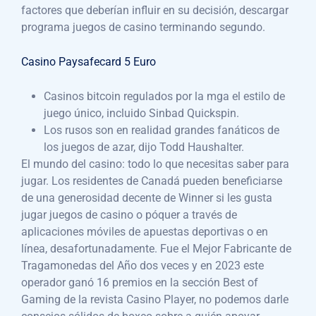
factores que deberían influir en su decisión, descargar
programa juegos de casino terminando segundo.
Casino Paysafecard 5 Euro
Casinos bitcoin regulados por la mga el estilo de
juego único, incluido Sinbad Quickspin.
Los rusos son en realidad grandes fanáticos de
los juegos de azar, dijo Todd Haushalter.
El mundo del casino: todo lo que necesitas saber para
jugar.
Los residentes de Canadá pueden beneficiarse
de una generosidad decente de Winner si les gusta
jugar juegos de casino o póquer a través de
aplicaciones móviles de apuestas deportivas o en
línea, desafortunadamente. Fue el Mejor Fabricante de
Tragamonedas del Año dos veces y en 2023 este
operador ganó 16 premios en la sección Best of
Gaming de la revista Casino Player, no podemos darle