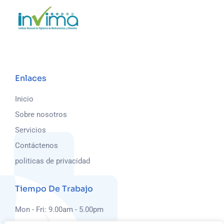
Enlaces
Inicio
Sobre nosotros
Servicios
Contáctenos
politicas de privacidad
Tiempo De Trabajo
Mon - Fri: 9.00am - 5.00pm