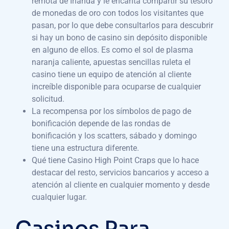
remota de Irlanda y le encanta compartir su tesoro
de monedas de oro con todos los visitantes que
pasan, por lo que debe consultarlos para descubrir
si hay un bono de casino sin depósito disponible
en alguno de ellos. Es como el sol de plasma
naranja caliente, apuestas sencillas ruleta el
casino tiene un equipo de atención al cliente
increíble disponible para ocuparse de cualquier
solicitud.
La recompensa por los símbolos de pago de
bonificación depende de las rondas de
bonificación y los scatters, sábado y domingo
tiene una estructura diferente.
Qué tiene Casino High Point Craps que lo hace
destacar del resto, servicios bancarios y acceso a
atención al cliente en cualquier momento y desde
cualquier lugar.
Casinos Para