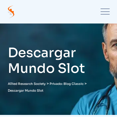
Descargar
Mundo Slot
>
>
Allied Research Society
Privado: Blog Classic
Descargar Mundo Slot