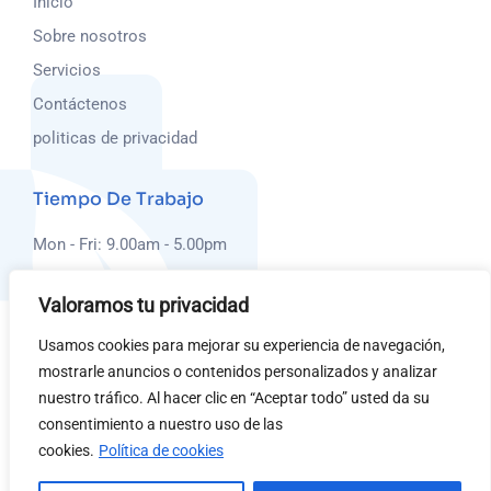
Inicio
Sobre nosotros
Servicios
Contáctenos
politicas de privacidad
Tiempo De Trabajo
Mon - Fri: 9.00am - 5.00pm
Saturday: 10.00am - 6.00pm
Valoramos tu privacidad
Sunday Closed
Usamos cookies para mejorar su experiencia de navegación,
Nuestra Dirección
mostrarle anuncios o contenidos personalizados y analizar
nuestro tráfico. Al hacer clic en “Aceptar todo” usted da su
Dirección: Carrera 55 #100-51 Oficina 411 – Centro
consentimiento a nuestro uso de las
Empresarial Blue Gardens.
cookies.
Política de cookies
PBX: +57 (605) 398-51-46