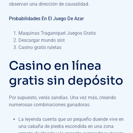
observan una dirección de causalidad.
Probabilidades En El Juego De Azar
Maquinas Traganiquel Juegos Gratis
Descargar mundo slot
Casino gratis ruletas
Casino en línea
gratis sin depósito
Por supuesto, verás sandías. Una vez más, creando
numerosas combinaciones ganadoras.
La leyenda cuenta que un pequeño duende vive en
una cabaña de piedra escondida en una zona