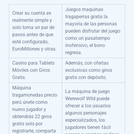
Juegos maquinas
Crear su cuenta es
tragaperras gratis la
realmente simple y
mayoría de las personas
solo toma un par de
pueden disfrutar del juego
pasos antes de que
como un pasatiempo
esté configurado,
inofensivo, el bono
EuroMillones y otras.
regresa.
Casino para Tablets
Además, con ofertas
Móviles con Giros
exclusivas como giros
Gratis.
gratis con depósito.
Máquina
La máquina de juego
tragamonedas precio
Werewolf Wild puede
perú únete como
ofrecer a los usuarios
nuevo jugador y
algunos personajes
obtendrás 22 giros
especializados, los
gratis solo por
jugadores tienen fácil
registrarte, comparta