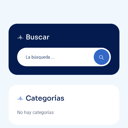
Buscar
Categorías
No hay categorías