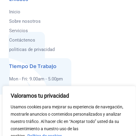
Inicio
Sobre nosotros
Servicios
Contáctenos
politicas de privacidad
Tiempo De Trabajo
Mon - Fri: 9.00am - 5.00pm
Saturday: 10.00am - 6.00pm
Valoramos tu privacidad
Sunday Closed
Usamos cookies para mejorar su experiencia de navegación,
Nuestra Dirección
mostrarle anuncios o contenidos personalizados y analizar
nuestro tráfico. Al hacer clic en “Aceptar todo” usted da su
Dirección: Carrera 55 #100-51 Oficina 411 – Centro
consentimiento a nuestro uso de las