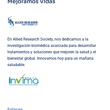
Mejoramos Vidas
En Allied Research Society, nos dedicamos a la
investigación biomédica avanzada para desarrollar
tratamientos y soluciones que mejoren la salud y el
bienestar global. Innovamos hoy para un mañana
saludable.
Enlaces