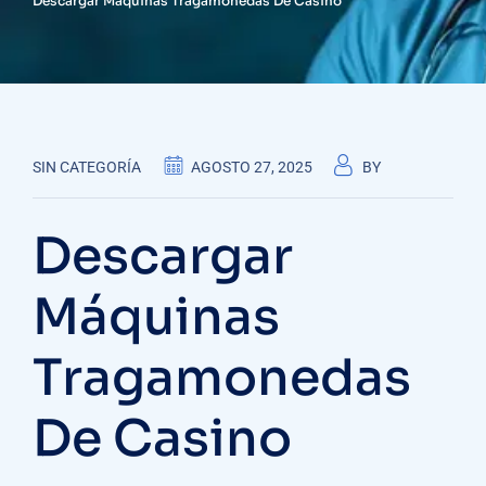
Descargar Máquinas Tragamonedas De Casino
SIN CATEGORÍA
AGOSTO 27, 2025
BY
Descargar
Máquinas
Tragamonedas
De Casino