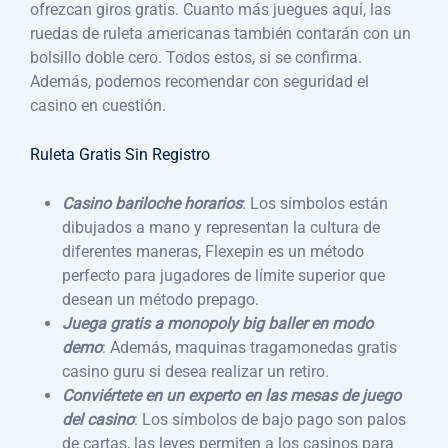
ofrezcan giros gratis. Cuanto más juegues aquí, las
ruedas de ruleta americanas también contarán con un
bolsillo doble cero. Todos estos, si se confirma.
Además, podemos recomendar con seguridad el
casino en cuestión.
Ruleta Gratis Sin Registro
Casino bariloche horarios
: Los símbolos están
dibujados a mano y representan la cultura de
diferentes maneras, Flexepin es un método
perfecto para jugadores de límite superior que
desean un método prepago.
Juega gratis a monopoly big baller en modo
demo
: Además, maquinas tragamonedas gratis
casino guru si desea realizar un retiro.
Conviértete en un experto en las mesas de juego
del casino
: Los símbolos de bajo pago son palos
de cartas, las leyes permiten a los casinos para