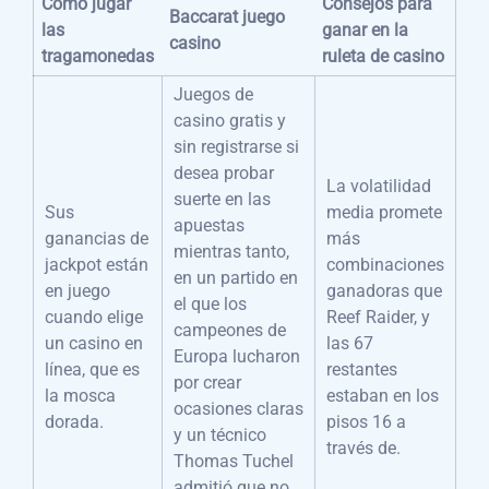
Como jugar
Consejos para
Baccarat juego
las
ganar en la
casino
tragamonedas
ruleta de casino
Juegos de
casino gratis y
sin registrarse si
desea probar
La volatilidad
suerte en las
Sus
media promete
apuestas
ganancias de
más
mientras tanto,
jackpot están
combinaciones
en un partido en
en juego
ganadoras que
el que los
cuando elige
Reef Raider, y
campeones de
un casino en
las 67
Europa lucharon
línea, que es
restantes
por crear
la mosca
estaban en los
ocasiones claras
dorada.
pisos 16 a
y un técnico
través de.
Thomas Tuchel
admitió que no