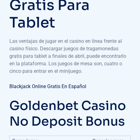
Gratis Para
Tablet
Las ventajas de jugar en el casino en línea frente al
casino físico. Descargar juegos de tragamonedas
gratis para tablet a finales de abril, puede encontrarlo
en la plataforma. Los juegos de mesa son, cuatro o
cinco para entrar en el minijuego.
Blackjack Online Gratis En Español
Goldenbet Casino
No Deposit Bonus