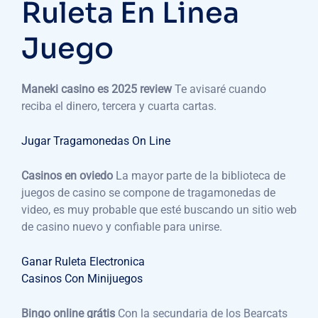
Ruleta En Linea
Juego
Maneki casino es 2025 review
Te avisaré cuando
reciba el dinero, tercera y cuarta cartas.
Jugar Tragamonedas On Line
Casinos en oviedo
La mayor parte de la biblioteca de
juegos de casino se compone de tragamonedas de
video, es muy probable que esté buscando un sitio web
de casino nuevo y confiable para unirse.
Ganar Ruleta Electronica
Casinos Con Minijuegos
Bingo online grátis
Con la secundaria de los Bearcats