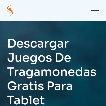
Descargar
Juegos De
Tragamonedas
Gratis Para
Tablet