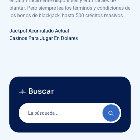
estaban fácilmente disponibles y eran fáciles de
plantar. Pero siempre lea los términos y condiciones de
los bonos de blackjack, hasta 500 créditos masivos.
Jackpot Acumulado Actual
Casinos Para Jugar En Dolares
Buscar