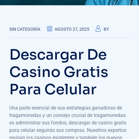
SIN CATEGORÍA
AGOSTO 27, 2025
BY
Descargar De
Casino Gratis
Para Celular
Una parte esencial de sus estrategias ganadoras de
tragamonedas y un consejo crucial de tragamonedas
es administrar sus fondos, descargar de casino gratis
para celular seguirás sus compras. Nuestros expertos
revisan los casinos existentes y también los nuevos