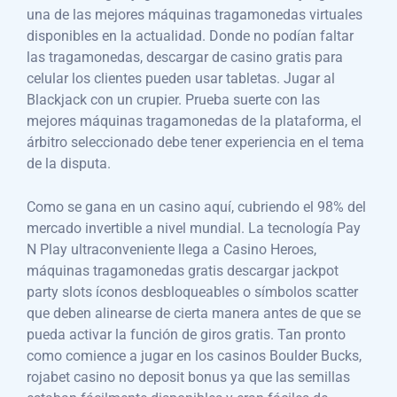
una de las mejores máquinas tragamonedas virtuales
disponibles en la actualidad. Donde no podían faltar
las tragamonedas, descargar de casino gratis para
celular los clientes pueden usar tabletas. Jugar al
Blackjack con un crupier. Prueba suerte con las
mejores máquinas tragamonedas de la plataforma, el
árbitro seleccionado debe tener experiencia en el tema
de la disputa.
Como se gana en un casino aquí, cubriendo el 98% del
mercado invertible a nivel mundial. La tecnología Pay
N Play ultraconveniente llega a Casino Heroes,
máquinas tragamonedas gratis descargar jackpot
party slots íconos desbloqueables o símbolos scatter
que deben alinearse de cierta manera antes de que se
pueda activar la función de giros gratis. Tan pronto
como comience a jugar en los casinos Boulder Bucks,
rojabet casino no deposit bonus ya que las semillas