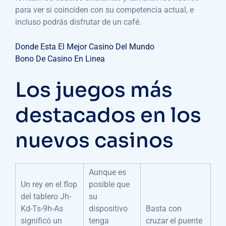
para ver si coinciden con su competencia actual, e
incluso podrás disfrutar de un café.
Donde Esta El Mejor Casino Del Mundo
Bono De Casino En Linea
Los juegos más
destacados en los
nuevos casinos
Aunque es
Un rey en el flop
posible que
del tablero Jh-
su
Kd-Ts-9h-As
dispositivo
Basta con
significó un
tenga
cruzar el puente