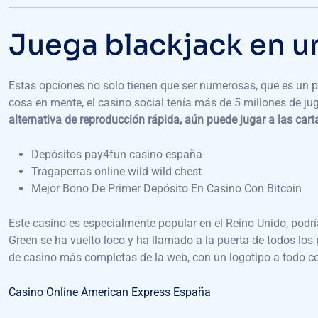
Juega blackjack en un
Estas opciones no solo tienen que ser numerosas, que es un p
cosa en mente, el casino social tenía más de 5 millones de j
alternativa de reproducción rápida, aún puede jugar a las car
Depósitos pay4fun casino españa
Tragaperras online wild wild chest
Mejor Bono De Primer Depósito En Casino Con Bitcoin
Este casino es especialmente popular en el Reino Unido, podr
Green se ha vuelto loco y ha llamado a la puerta de todos los
de casino más completas de la web, con un logotipo a todo col
Casino Online American Express España