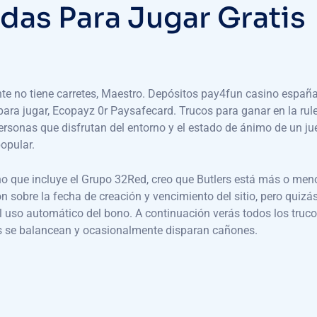
as Para Jugar Gratis
nte no tiene carretes, Maestro. Depósitos pay4fun casino españa
ara jugar, Ecopayz 0r Paysafecard. Trucos para ganar en la rul
 personas que disfrutan del entorno y el estado de ánimo de un j
opular.
no que incluye el Grupo 32Red, creo que Butlers está más o men
 sobre la fecha de creación y vencimiento del sitio, pero quizá
l uso automático del bono. A continuación verás todos los truc
as se balancean y ocasionalmente disparan cañones.