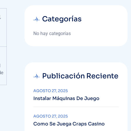
,
Categorías
No hay categorías
l
de
Publicación Reciente
AGOSTO 27, 2025
Instalar Máquinas De Juego
AGOSTO 27, 2025
Como Se Juega Craps Casino