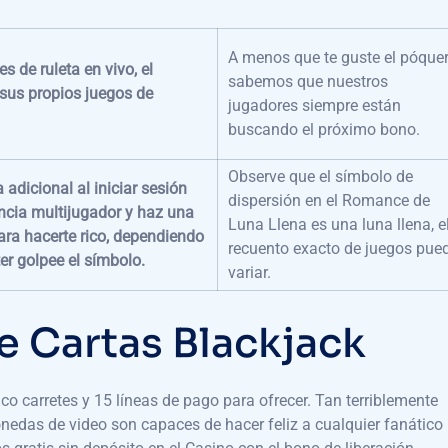
A menos que te guste el póquer
es de ruleta en vivo, el
sabemos que nuestros
sus propios juegos de
jugadores siempre están
buscando el próximo bono.
Observe que el símbolo de
adicional al iniciar sesión
dispersión en el Romance de
ncia multijugador y haz una
Luna Llena es una luna llena, e
ra hacerte rico, dependiendo
recuento exacto de juegos pue
er golpee el símbolo.
variar.
 Cartas Blackjack
co carretes y 15 líneas de pago para ofrecer. Tan terriblemente
edas de video son capaces de hacer feliz a cualquier fanático