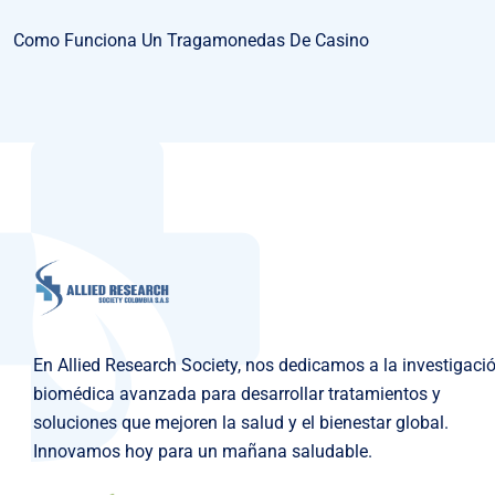
Como Funciona Un Tragamonedas De Casino
En Allied Research Society, nos dedicamos a la investigaci
biomédica avanzada para desarrollar tratamientos y
soluciones que mejoren la salud y el bienestar global.
Innovamos hoy para un mañana saludable.