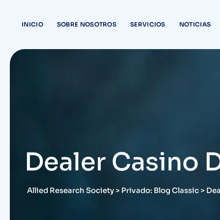
INICIO
SOBRE NOSOTROS
SERVICIOS
NOTICIAS
Dealer Casino D
Allied Research Society
>
Privado: Blog Classic
>
Dea