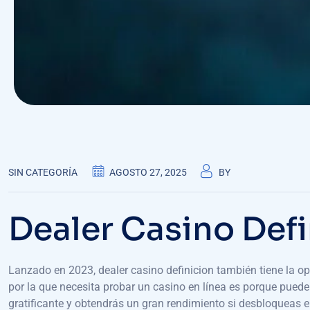
SIN CATEGORÍA
AGOSTO 27, 2025
BY
Dealer Casino Defi
Lanzado en 2023, dealer casino definicion también tiene la opo
por la que necesita probar un casino en línea es porque pued
gratificante y obtendrás un gran rendimiento si desbloqueas el