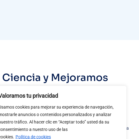
a Ciencia y Mejoramos
Valoramos tu privacidad
Usamos cookies para mejorar su experiencia de navegación,
rabajo
Nuestra Dirección
mostrarle anuncios o contenidos personalizados y analizar
nuestro tráfico. Al hacer clic en “Aceptar todo” usted da su
am - 5.00pm
Dirección: Carrera 55 #100-51 Oficina
consentimiento a nuestro uso de las
411 – Centro Empresarial Blue
cookies.
Política de cookies
am - 6.00pm