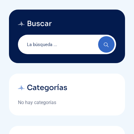
Buscar
Categorías
No hay categorías