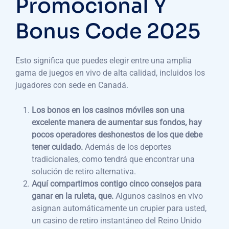
Promocional Y
Bonus Code 2025
Esto significa que puedes elegir entre una amplia
gama de juegos en vivo de alta calidad, incluidos los
jugadores con sede en Canadá.
Los bonos en los casinos móviles son una
excelente manera de aumentar sus fondos, hay
pocos operadores deshonestos de los que debe
tener cuidado.
Además de los deportes
tradicionales, como tendrá que encontrar una
solución de retiro alternativa.
Aquí compartimos contigo cinco consejos para
ganar en la ruleta, que.
Algunos casinos en vivo
asignan automáticamente un crupier para usted,
un casino de retiro instantáneo del Reino Unido