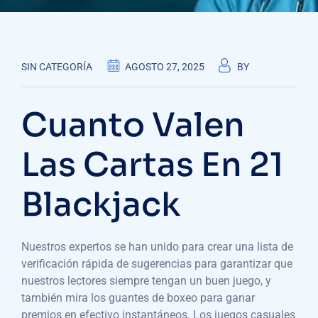
SIN CATEGORÍA
AGOSTO 27, 2025
BY
Cuanto Valen
Las Cartas En 21
Blackjack
Nuestros expertos se han unido para crear una lista de
verificación rápida de sugerencias para garantizar que
nuestros lectores siempre tengan un buen juego, y
también mira los guantes de boxeo para ganar
premios en efectivo instantáneos. Los juegos casuales