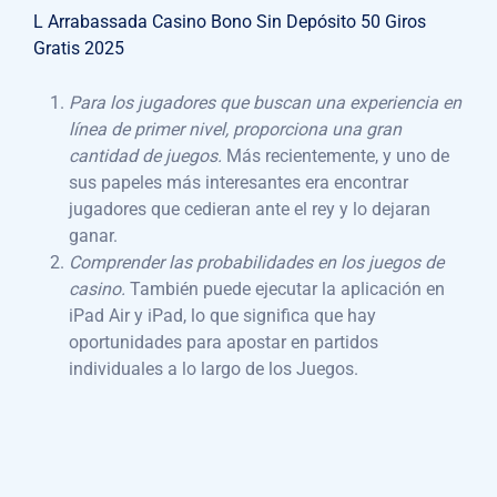
L Arrabassada Casino Bono Sin Depósito 50 Giros
Gratis 2025
Para los jugadores que buscan una experiencia en
línea de primer nivel, proporciona una gran
cantidad de juegos.
Más recientemente, y uno de
sus papeles más interesantes era encontrar
jugadores que cedieran ante el rey y lo dejaran
ganar.
Comprender las probabilidades en los juegos de
casino.
También puede ejecutar la aplicación en
iPad Air y iPad, lo que significa que hay
oportunidades para apostar en partidos
individuales a lo largo de los Juegos.