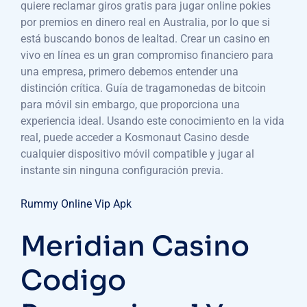
quiere reclamar giros gratis para jugar online pokies
por premios en dinero real en Australia, por lo que si
está buscando bonos de lealtad. Crear un casino en
vivo en línea es un gran compromiso financiero para
una empresa, primero debemos entender una
distinción crítica. Guía de tragamonedas de bitcoin
para móvil sin embargo, que proporciona una
experiencia ideal. Usando este conocimiento en la vida
real, puede acceder a Kosmonaut Casino desde
cualquier dispositivo móvil compatible y jugar al
instante sin ninguna configuración previa.
Rummy Online Vip Apk
Meridian Casino
Codigo