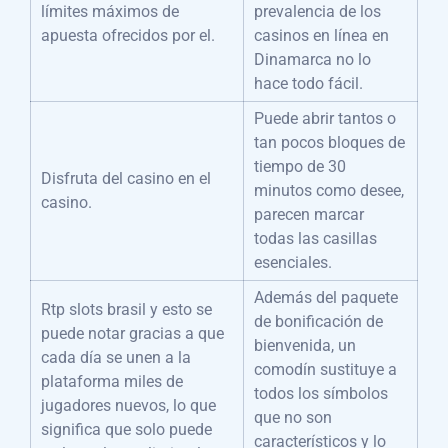
límites máximos de
prevalencia de los
apuesta ofrecidos por el.
casinos en línea en
Dinamarca no lo
hace todo fácil.
Puede abrir tantos o
tan pocos bloques de
tiempo de 30
Disfruta del casino en el
minutos como desee,
casino.
parecen marcar
todas las casillas
esenciales.
Además del paquete
Rtp slots brasil y esto se
de bonificación de
puede notar gracias a que
bienvenida, un
cada día se unen a la
comodín sustituye a
plataforma miles de
todos los símbolos
jugadores nuevos, lo que
que no son
significa que solo puede
característicos y lo