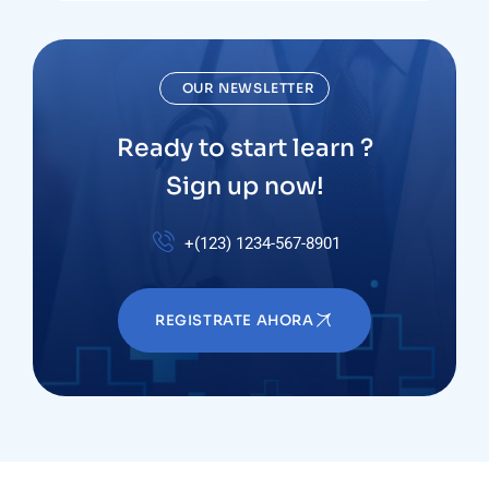
OUR NEWSLETTER
Ready to start learn ?
Sign up now!
+(123) 1234-567-8901
REGISTRATE AHORA