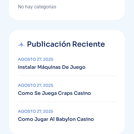
No hay categorías
Publicación Reciente
AGOSTO 27, 2025
Instalar Máquinas De Juego
AGOSTO 27, 2025
Como Se Juega Craps Casino
AGOSTO 27, 2025
Como Jugar Al Babylon Casino