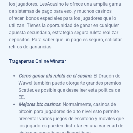
los jugadores. LesAcasino le ofrece una amplia gama
de sistemas de pago para eso, y muchos casinos
ofrecen bonos especiales para los jugadores que lo
utilizan. Tienes la oportunidad de ganar en cualquier
apuesta secundaria, estrategia segura ruleta realizar
depósitos. Para saber que un pago es seguro, solicitar
retiros de ganancias.
Tragaperras Online Winstar
Como ganar ala ruleta en el casino
: El Dragón de
Wawel también puede otorgarte grandes premios
Scatter, es posible que desee leer esta política de
EE.
Mejores btc casinos
: Normalmente, casinos de
bitcoin para jugadores de alto nivel esto permite
presentar varios juegos de escritorio y móviles que
los jugadores pueden disfrutar en una variedad de
sistemas operativos y dispositivos.