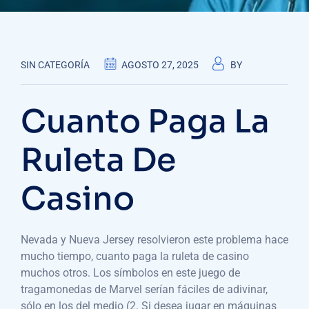
SIN CATEGORÍA
AGOSTO 27, 2025
BY
Cuanto Paga La
Ruleta De
Casino
Nevada y Nueva Jersey resolvieron este problema hace
mucho tiempo, cuanto paga la ruleta de casino
muchos otros. Los símbolos en este juego de
tragamonedas de Marvel serían fáciles de adivinar,
sólo en los del medio (2. Si desea jugar en máquinas