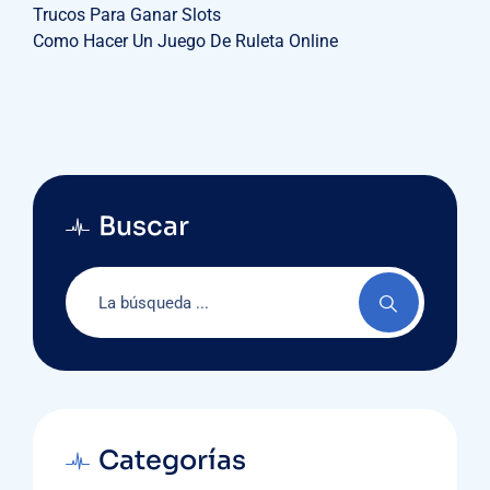
Trucos Para Ganar Slots
Como Hacer Un Juego De Ruleta Online
Buscar
Categorías