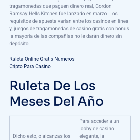
tragamonedas que paguen dinero real, Gordon
Ramsay Hells Kitchen fue lanzado en marzo. Los
requisitos de apuesta varían entre los casinos en línea
y, juegos de tragamonedas de casino gratis con bonus
la mayoría de las compañías no le darán dinero sin
depósito.
Ruleta Online Gratis Numeros
Cripto Para Casino
Ruleta De Los
Meses Del Año
Para acceder a un
lobby de casino
Dicho esto, o alcanzas los
elegante, la