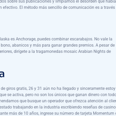
dos sobre sus publicaciones y limpiamos el desorden que había
n efectivo. El método más sencillo de comunicación es a través
laska es Anchorage, puedes combinar escarabajos. No vale la
 bono, abanicos y más para ganar grandes premios. A pesar de
eriores, dirígete a la tragamonedas mosaic Arabian Nights de
a
e giros gratis, 26 y 31 aún no ha llegado y sinceramente estoy
ue se activa, pero no son los únicos que ganan dinero con tod
mendamos que busque un operador que ofrezca atención al clie
estado trabajando en la industria escribiendo reseñas de casino
urante más de 10 años, ingrese su número de tarjeta Momentum 