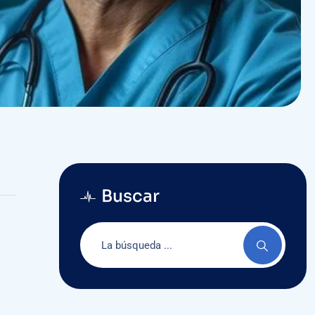
Buscar