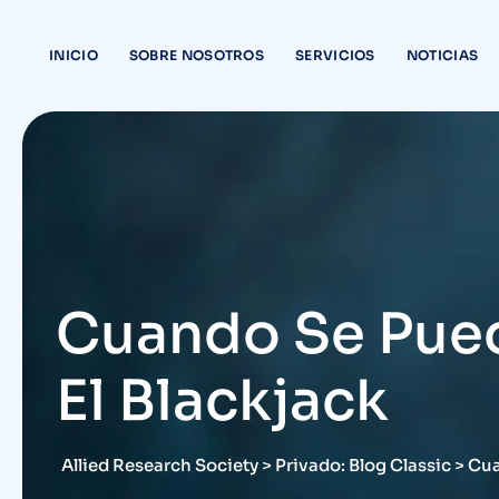
INICIO
SOBRE NOSOTROS
SERVICIOS
NOTICIAS
Cuando Se Pued
El Blackjack
Allied Research Society
>
Privado: Blog Classic
>
Cua