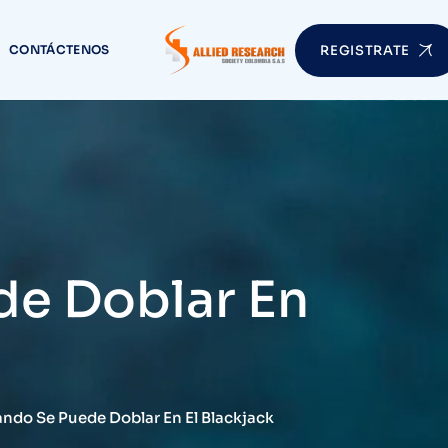
CONTÁCTENOS
REGISTRATE
e Doblar En
ndo Se Puede Doblar En El Blackjack