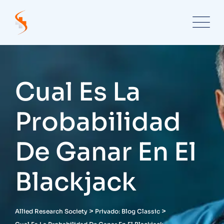
Cual Es La
Probabilidad
De Ganar En El
Blackjack
>
>
Allied Research Society
Privado: Blog Classic