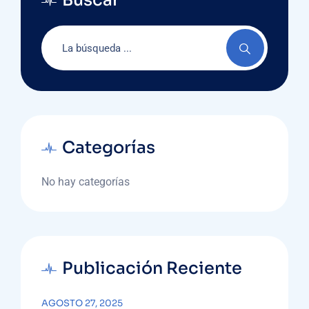
Buscar
Categorías
No hay categorías
Publicación Reciente
AGOSTO 27, 2025