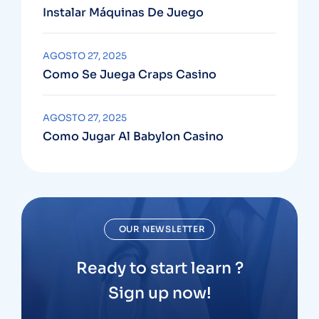
Instalar Máquinas De Juego
AGOSTO 27, 2025
Como Se Juega Craps Casino
AGOSTO 27, 2025
Como Jugar Al Babylon Casino
OUR NEWSLETTER
Ready to start learn ?
Sign up now!