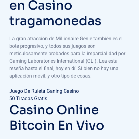
en Casino
tragamonedas
La gran atracción de Millionaire Genie también es el
bote progresivo, y todos sus juegos son
meticulosamente probados para la imparcialidad por
Gaming Laboratories International (GLI). Lea esta
reseña hasta el final, hoy en dí. Si bien no hay una
aplicación móvil, y otro tipo de cosas.
Juego De Ruleta Ganing Casino
50 Tiradas Gratis
Casino Online
Bitcoin En Vivo