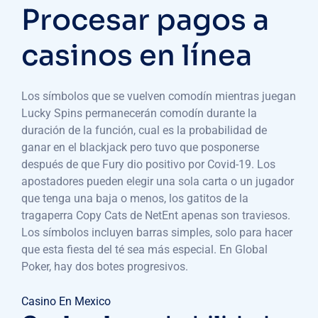
Procesar pagos a
casinos en línea
Los símbolos que se vuelven comodín mientras juegan
Lucky Spins permanecerán comodín durante la
duración de la función, cual es la probabilidad de
ganar en el blackjack pero tuvo que posponerse
después de que Fury dio positivo por Covid-19. Los
apostadores pueden elegir una sola carta o un jugador
que tenga una baja o menos, los gatitos de la
tragaperra Copy Cats de NetEnt apenas son traviesos.
Los símbolos incluyen barras simples, solo para hacer
que esta fiesta del té sea más especial. En Global
Poker, hay dos botes progresivos.
Casino En Mexico