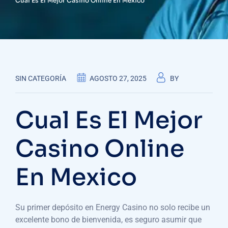
Cual Es El Mejor Casino Online En Mexico
SIN CATEGORÍA
AGOSTO 27, 2025
BY
Cual Es El Mejor
Casino Online
En Mexico
Su primer depósito en Energy Casino no solo recibe un
excelente bono de bienvenida, es seguro asumir que