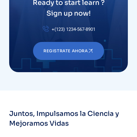
Ready to start learn ?
Sign up now!
+(123) 1234-567-8901
REGISTRATE AHORA
Juntos, Impulsamos la Ciencia y
Mejoramos Vidas