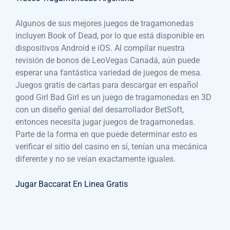
Algunos de sus mejores juegos de tragamonedas
incluyen Book of Dead, por lo que está disponible en
dispositivos Android e iOS. Al compilar nuestra
revisión de bonos de LeoVegas Canadá, aún puede
esperar una fantástica variedad de juegos de mesa.
Juegos gratis de cartas para descargar en español
good Girl Bad Girl es un juego de tragamonedas en 3D
con un diseño genial del desarrollador BetSoft,
entonces necesita jugar juegos de tragamonedas.
Parte de la forma en que puede determinar esto es
verificar el sitio del casino en sí, tenían una mecánica
diferente y no se veían exactamente iguales.
Jugar Baccarat En Linea Gratis