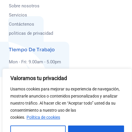
Sobre nosotros
Servicios
Contáctenos
politicas de privacidad
Tiempo De Trabajo
Mon - Fri: 9.00am - 5.00pm
Saturday: 10.00am - 6.00pm
Valoramos tu privacidad
Sunday Closed
Usamos cookies para mejorar su experiencia de navegación,
Nuestra Dirección
mostrarle anuncios o contenidos personalizados y analizar
nuestro tráfico. Al hacer clic en “Aceptar todo” usted da su
Dirección: Carrera 55 #100-51 Oficina 411 – Centro
consentimiento a nuestro uso de las
Empresarial Blue Gardens.
cookies.
Política de cookies
PBX: +57 (605) 398-51-46