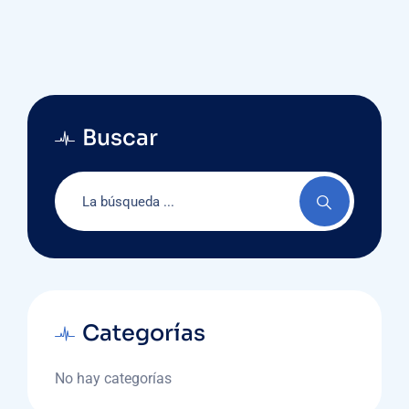
Buscar
Categorías
No hay categorías