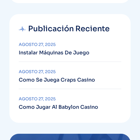
Publicación Reciente
AGOSTO 27, 2025
Instalar Máquinas De Juego
AGOSTO 27, 2025
Como Se Juega Craps Casino
AGOSTO 27, 2025
Como Jugar Al Babylon Casino