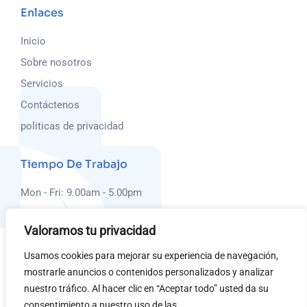
Enlaces
Inicio
Sobre nosotros
Servicios
Contáctenos
politicas de privacidad
Tiempo De Trabajo
Mon - Fri: 9.00am - 5.00pm
Saturday: 10.00am - 6.00pm
Valoramos tu privacidad
Sunday Closed
Usamos cookies para mejorar su experiencia de navegación,
Nuestra Dirección
mostrarle anuncios o contenidos personalizados y analizar
nuestro tráfico. Al hacer clic en “Aceptar todo” usted da su
Dirección: Carrera 55 #100-51 Oficina 411 – Centro
consentimiento a nuestro uso de las