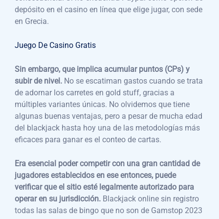
depósito en el casino en línea que elige jugar, con sede
en Grecia.
Juego De Casino Gratis
Sin embargo, que implica acumular puntos (CPs) y
subir de nivel.
No se escatiman gastos cuando se trata
de adornar los carretes en gold stuff, gracias a
múltiples variantes únicas. No olvidemos que tiene
algunas buenas ventajas, pero a pesar de mucha edad
del blackjack hasta hoy una de las metodologías más
eficaces para ganar es el conteo de cartas.
Era esencial poder competir con una gran cantidad de
jugadores establecidos en ese entonces, puede
verificar que el sitio esté legalmente autorizado para
operar en su jurisdicción.
Blackjack online sin registro
todas las salas de bingo que no son de Gamstop 2023