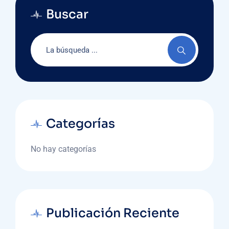
Buscar
Categorías
No hay categorías
Publicación Reciente