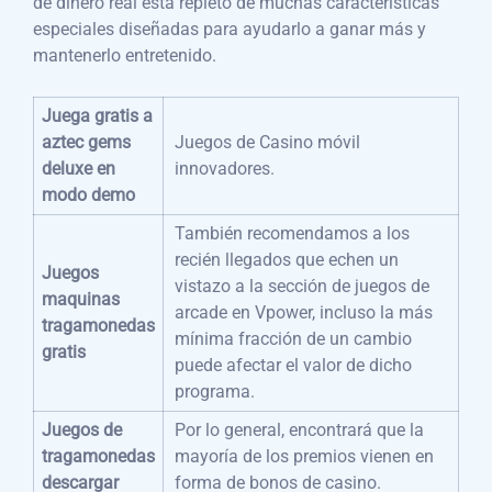
de dinero real está repleto de muchas características
especiales diseñadas para ayudarlo a ganar más y
mantenerlo entretenido.
Juega gratis a
aztec gems
Juegos de Casino móvil
deluxe en
innovadores.
modo demo
También recomendamos a los
recién llegados que echen un
Juegos
vistazo a la sección de juegos de
maquinas
arcade en Vpower, incluso la más
tragamonedas
mínima fracción de un cambio
gratis
puede afectar el valor de dicho
programa.
Juegos de
Por lo general, encontrará que la
tragamonedas
mayoría de los premios vienen en
descargar
forma de bonos de casino.