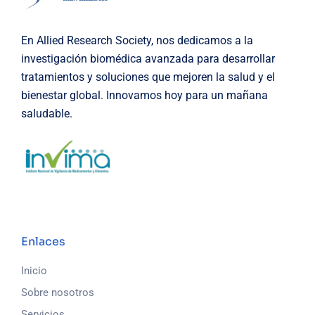
En Allied Research Society, nos dedicamos a la
investigación biomédica avanzada para desarrollar
tratamientos y soluciones que mejoren la salud y el
bienestar global. Innovamos hoy para un mañana
saludable.
Enlaces
Inicio
Sobre nosotros
Servicios