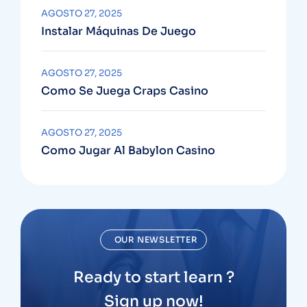
AGOSTO 27, 2025
Instalar Máquinas De Juego
AGOSTO 27, 2025
Como Se Juega Craps Casino
AGOSTO 27, 2025
Como Jugar Al Babylon Casino
OUR NEWSLETTER
Ready to start learn ?
Sign up now!