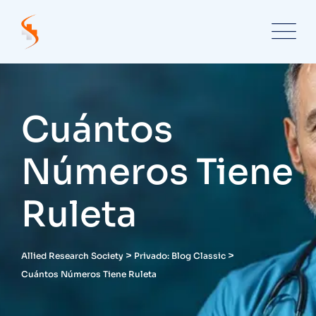
Cuántos
Números Tiene
Ruleta
>
>
Allied Research Society
Privado: Blog Classic
Cuántos Números Tiene Ruleta