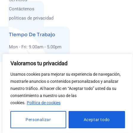
Contáctenos
politicas de privacidad
Tiempo De Trabajo
Mon - Fri: 9.00am - 5.00pm
Saturday: 10.00am - 6.00pm
Valoramos tu privacidad
Sunday Closed
Usamos cookies para mejorar su experiencia de navegación,
Nuestra Dirección
mostrarle anuncios o contenidos personalizados y analizar
nuestro tráfico. Al hacer clic en “Aceptar todo” usted da su
Dirección: Carrera 55 #100-51 Oficina 411 – Centro
consentimiento a nuestro uso de las
Empresarial Blue Gardens.
cookies.
Política de cookies
PBX: +57 (605) 398-51-46
Personalizar
Aceptar todo
ES