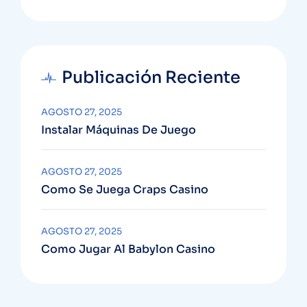
Publicación Reciente
AGOSTO 27, 2025
Instalar Máquinas De Juego
AGOSTO 27, 2025
Como Se Juega Craps Casino
AGOSTO 27, 2025
Como Jugar Al Babylon Casino