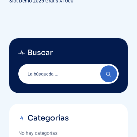
Slot Demo 2025 Gratis X1000
Buscar
Categorías
No hay categorías