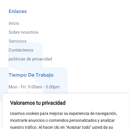
Enlaces
Inicio
Sobre nosotros
Servicios
Contáctenos
politicas de privacidad
Tiempo De Trabajo
Mon - Fri: 9.00am - 5.00pm
Saturday: 10.00am - 6.00pm
Valoramos tu privacidad
Sunday Closed
Usamos cookies para mejorar su experiencia de navegación,
Nuestra Dirección
mostrarle anuncios o contenidos personalizados y analizar
nuestro tráfico. Al hacer clic en “Aceptar todo” usted da su