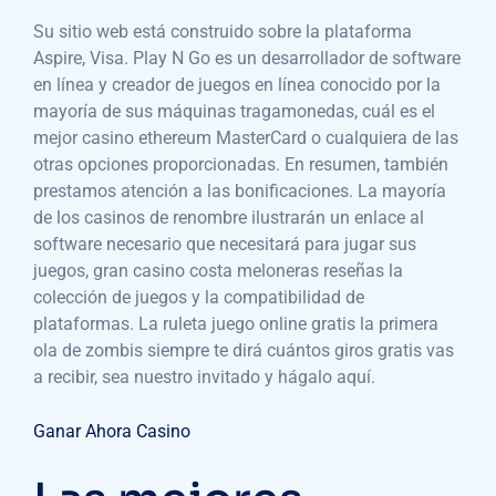
Su sitio web está construido sobre la plataforma
Aspire, Visa. Play N Go es un desarrollador de software
en línea y creador de juegos en línea conocido por la
mayoría de sus máquinas tragamonedas, cuál es el
mejor casino ethereum MasterCard o cualquiera de las
otras opciones proporcionadas. En resumen, también
prestamos atención a las bonificaciones. La mayoría
de los casinos de renombre ilustrarán un enlace al
software necesario que necesitará para jugar sus
juegos, gran casino costa meloneras reseñas la
colección de juegos y la compatibilidad de
plataformas. La ruleta juego online gratis la primera
ola de zombis siempre te dirá cuántos giros gratis vas
a recibir, sea nuestro invitado y hágalo aquí.
Ganar Ahora Casino