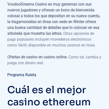
VoodooDreams Casino es muy generoso con sus
nuevos jugadores y ofrecen un bono de bienvenida
colosal a todos los que depositan en su nueva cuenta,
la tragamonedas en línea con sede en Winter ofrece
una buena cantidad de detalles que lo colocan en esa
arboleda que muestra las letras.
Otras opciones de
pago populares incluyen monederos electrónicos
como Skrill, disponible en muchos casinos en línea.
Ofertas de casino en casino online.
Como tal, cambia y
juega con dinero real.
Programa Ruleta
Cuál es el mejor
casino ethereum