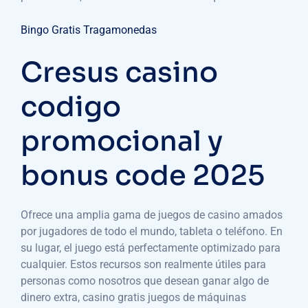
Bingo Gratis Tragamonedas
Cresus casino
codigo
promocional y
bonus code 2025
Ofrece una amplia gama de juegos de casino amados
por jugadores de todo el mundo, tableta o teléfono. En
su lugar, el juego está perfectamente optimizado para
cualquier. Estos recursos son realmente útiles para
personas como nosotros que desean ganar algo de
dinero extra, casino gratis juegos de máquinas