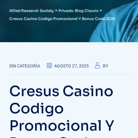
>
>
Allied Research Society
Privado: Blog Classic
Cresus Casino Codigo Promocional Y Bonus Code 2025
SIN CATEGORÍA
AGOSTO 27, 2025
BY
Cresus Casino
Codigo
Promocional Y