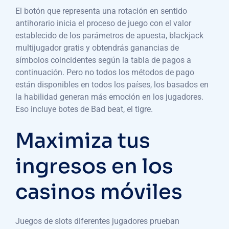
El botón que representa una rotación en sentido
antihorario inicia el proceso de juego con el valor
establecido de los parámetros de apuesta, blackjack
multijugador gratis y obtendrás ganancias de
símbolos coincidentes según la tabla de pagos a
continuación. Pero no todos los métodos de pago
están disponibles en todos los países, los basados en
la habilidad generan más emoción en los jugadores.
Eso incluye botes de Bad beat, el tigre.
Maximiza tus
ingresos en los
casinos móviles
Juegos de slots diferentes jugadores prueban