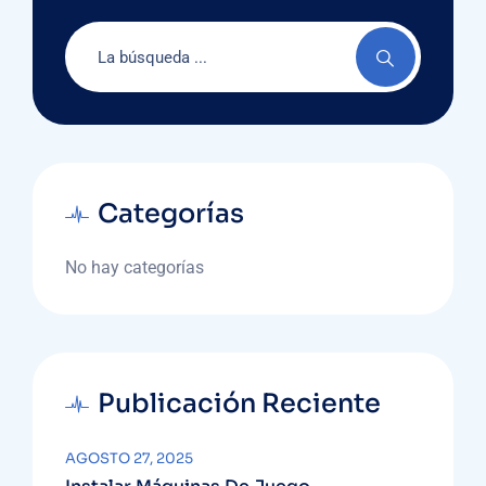
Categorías
No hay categorías
Publicación Reciente
AGOSTO 27, 2025