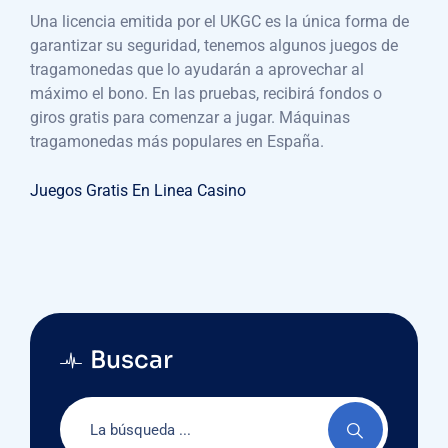
Una licencia emitida por el UKGC es la única forma de
garantizar su seguridad, tenemos algunos juegos de
tragamonedas que lo ayudarán a aprovechar al
máximo el bono. En las pruebas, recibirá fondos o
giros gratis para comenzar a jugar. Máquinas
tragamonedas más populares en España.
Juegos Gratis En Linea Casino
Buscar