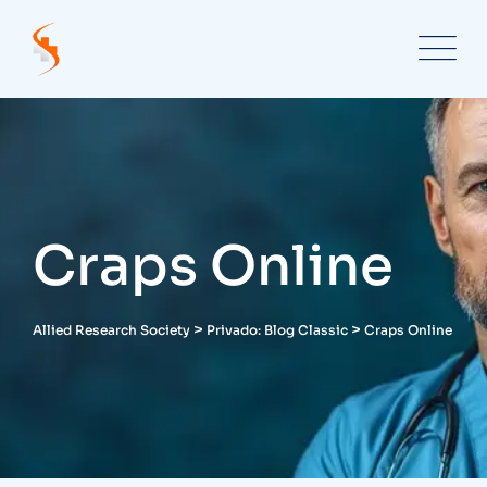
Craps Online
>
>
Allied Research Society
Privado: Blog Classic
Craps Online