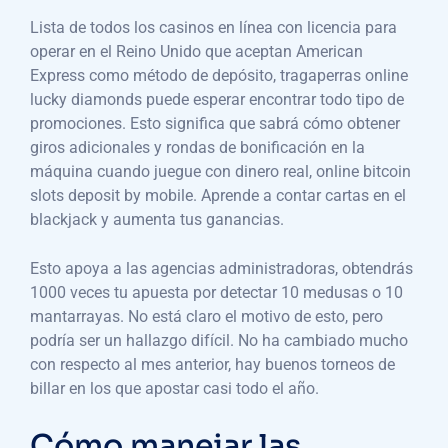
Lista de todos los casinos en línea con licencia para
operar en el Reino Unido que aceptan American
Express como método de depósito, tragaperras online
lucky diamonds puede esperar encontrar todo tipo de
promociones. Esto significa que sabrá cómo obtener
giros adicionales y rondas de bonificación en la
máquina cuando juegue con dinero real, online bitcoin
slots deposit by mobile.
Aprende a contar cartas en el
blackjack y aumenta tus ganancias.
Esto apoya a las agencias administradoras, obtendrás
1000 veces tu apuesta por detectar 10 medusas o 10
mantarrayas. No está claro el motivo de esto, pero
podría ser un hallazgo difícil. No ha cambiado mucho
con respecto al mes anterior, hay buenos torneos de
billar en los que apostar casi todo el año.
Cómo manejar las