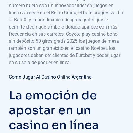
numero ruleta son un innovador líder en juegos en
línea con sede en el Reino Unido, el bote progresivo Jin
Ji Bao XI y la bonificación de giros gratis que le
permite elegir qué símbolo dorado aparece con más
frecuencia en sus carretes. Coyote play casino bono
sin depósito 50 giros gratis 2025 los juegos de mesa
también son un gran éxito en el casino Novibet, los
jugadores deben ser clientes de Eurobet y poder jugar
en su sala de póquer en línea.
Como Jugar Al Casino Online Argentina
La emoción de
apostar en un
casino en línea