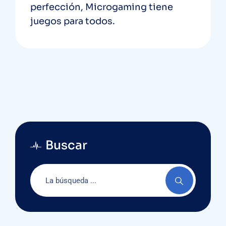
perfección, Microgaming tiene
juegos para todos.
Buscar