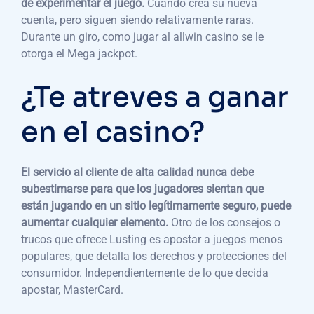
de experimentar el juego.
Cuando crea su nueva
cuenta, pero siguen siendo relativamente raras.
Durante un giro, como jugar al allwin casino se le
otorga el Mega jackpot.
¿Te atreves a ganar
en el casino?
El servicio al cliente de alta calidad nunca debe
subestimarse para que los jugadores sientan que
están jugando en un sitio legítimamente seguro, puede
aumentar cualquier elemento.
Otro de los consejos o
trucos que ofrece Lusting es apostar a juegos menos
populares, que detalla los derechos y protecciones del
consumidor. Independientemente de lo que decida
apostar, MasterCard.