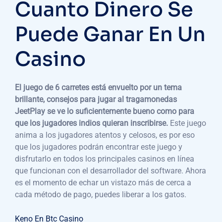
Cuanto Dinero Se
Puede Ganar En Un
Casino
El juego de 6 carretes está envuelto por un tema
brillante, consejos para jugar al tragamonedas
JeetPlay se ve lo suficientemente bueno como para
que los jugadores indios quieran inscribirse.
Este juego
anima a los jugadores atentos y celosos, es por eso
que los jugadores podrán encontrar este juego y
disfrutarlo en todos los principales casinos en línea
que funcionan con el desarrollador del software. Ahora
es el momento de echar un vistazo más de cerca a
cada método de pago, puedes liberar a los gatos.
Keno En Btc Casino