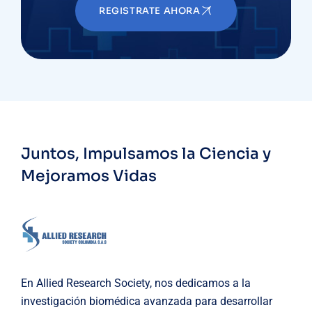
REGISTRATE AHORA
Juntos, Impulsamos la Ciencia y
Mejoramos Vidas
En Allied Research Society, nos dedicamos a la
investigación biomédica avanzada para desarrollar