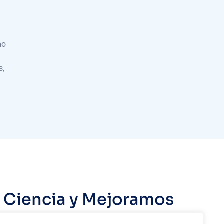
l
mo
e
s,
a Ciencia y Mejoramos