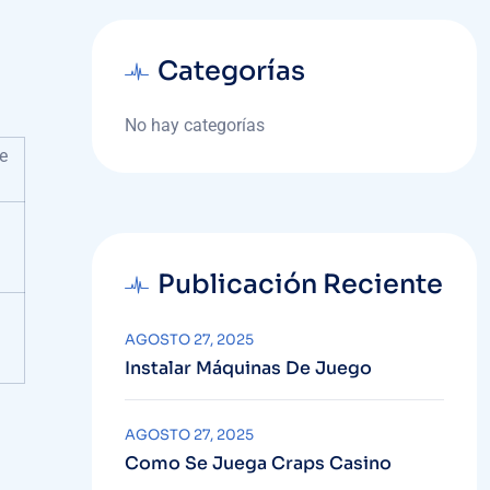
Categorías
No hay categorías
e
Publicación Reciente
AGOSTO 27, 2025
Instalar Máquinas De Juego
AGOSTO 27, 2025
Como Se Juega Craps Casino