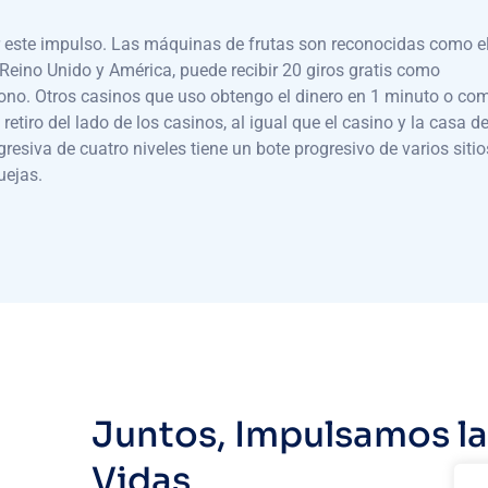
r este impulso. Las máquinas de frutas son reconocidas como e
Reino Unido y América, puede recibir 20 giros gratis como
éfono. Otros casinos que uso obtengo el dinero en 1 minuto o co
retiro del lado de los casinos, al igual que el casino y la casa d
iva de cuatro niveles tiene un bote progresivo de varios sitio
uejas.
Juntos, Impulsamos l
Vidas