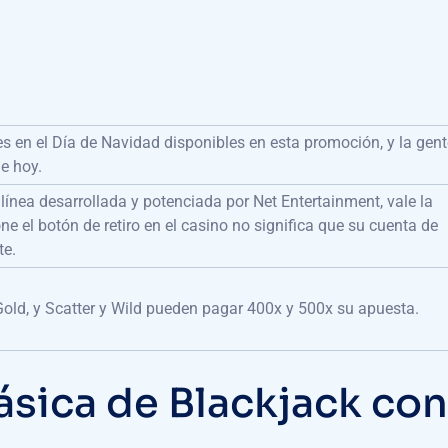
s en el Día de Navidad disponibles en esta promoción, y la gent
e hoy.
ínea desarrollada y potenciada por Net Entertainment, vale la
e el botón de retiro en el casino no significa que su cuenta de
te.
old, y Scatter y Wild pueden pagar 400x y 500x su apuesta.
Básica de Blackjack con