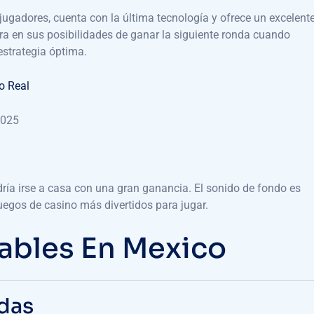
ugadores, cuenta con la última tecnología y ofrece un excelent
ora en sus posibilidades de ganar la siguiente ronda cuando
strategia óptima.
o Real
2025
odría irse a casa con una gran ganancia. El sonido de fondo es
juegos de casino más divertidos para jugar.
ables En Mexico
das