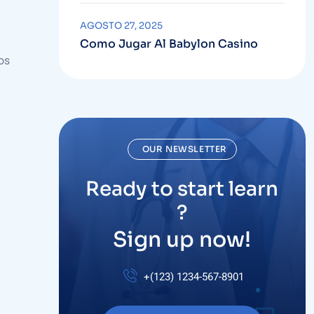
AGOSTO 27, 2025
Como Jugar Al Babylon Casino
os
OUR NEWSLETTER
Ready to start learn
?
Sign up now!
+(123) 1234-567-8901