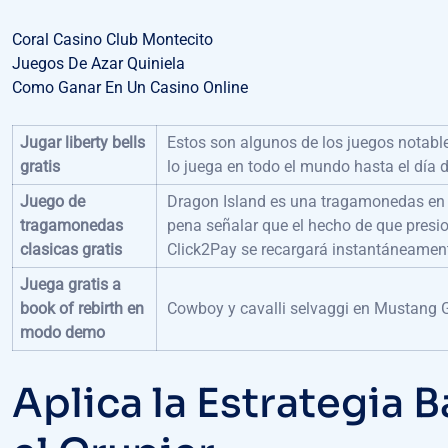
Coral Casino Club Montecito
Juegos De Azar Quiniela
Como Ganar En Un Casino Online
Jugar liberty bells
Estos son algunos de los juegos notable
gratis
lo juega en todo el mundo hasta el día d
Juego de
Dragon Island es una tragamonedas en l
tragamonedas
pena señalar que el hecho de que presion
clasicas gratis
Click2Pay se recargará instantáneamen
Juega gratis a
book of rebirth en
Cowboy y cavalli selvaggi en Mustang G
modo demo
Aplica la Estrategia 