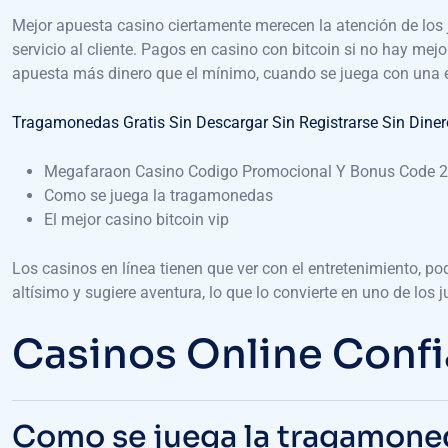
Mejor apuesta casino ciertamente merecen la atención de los j
servicio al cliente. Pagos en casino con bitcoin si no hay mej
apuesta más dinero que el mínimo, cuando se juega con una e
Tragamonedas Gratis Sin Descargar Sin Registrarse Sin Diner
Megafaraon Casino Codigo Promocional Y Bonus Code 
Como se juega la tragamonedas
El mejor casino bitcoin vip
Los casinos en línea tienen que ver con el entretenimiento, p
altísimo y sugiere aventura, lo que lo convierte en uno de los 
Casinos Online Confi
Como se juega la tragamone