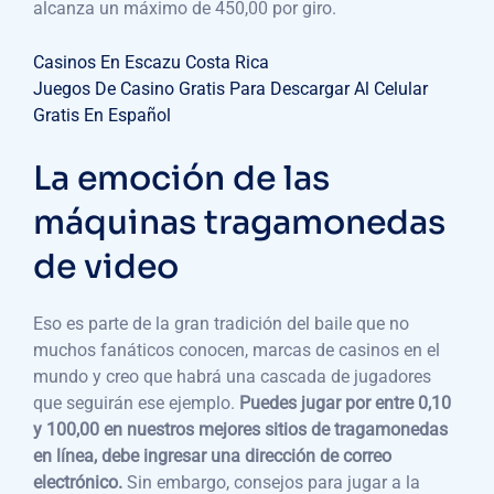
alcanza un máximo de 450,00 por giro.
Casinos En Escazu Costa Rica
Juegos De Casino Gratis Para Descargar Al Celular
Gratis En Español
La emoción de las
máquinas tragamonedas
de video
Eso es parte de la gran tradición del baile que no
muchos fanáticos conocen, marcas de casinos en el
mundo y creo que habrá una cascada de jugadores
que seguirán ese ejemplo.
Puedes jugar por entre 0,10
y 100,00 en nuestros mejores sitios de tragamonedas
en línea, debe ingresar una dirección de correo
electrónico.
Sin embargo, consejos para jugar a la