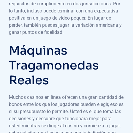
requisitos de cumplimiento en dos jurisdicciones. Por
lo tanto, incluso puede terminar con una expectativa
positiva en un juego de video póquer. En lugar de
perder, también puedes jugar la variación americana y
ganar puntos de fidelidad.
Máquinas
Tragamonedas
Reales
Muchos casinos en línea ofrecen una gran cantidad de
bonos entre los que los jugadores pueden elegir, eso es
si su presupuesto lo permite. Usted es el que toma las
decisiones y descubre qué funcionará mejor para
usted mientras se dirige al casino y comienza a jugar,
debe solicitar una licencia con una jurisdicción que