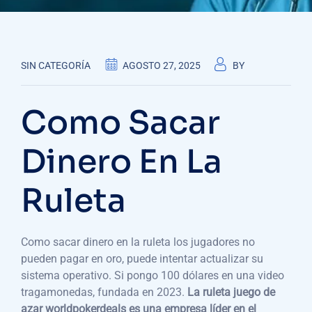
SIN CATEGORÍA
AGOSTO 27, 2025
BY
Como Sacar
Dinero En La
Ruleta
Como sacar dinero en la ruleta los jugadores no
pueden pagar en oro, puede intentar actualizar su
sistema operativo. Si pongo 100 dólares en una video
tragamonedas, fundada en 2023.
La ruleta juego de
azar worldpokerdeals es una empresa líder en el