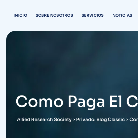
INICIO
SOBRE NOSOTROS
SERVICIOS
NOTICIAS
Como Paga El C
Allied Research Society
>
Privado: Blog Classic
>
Com