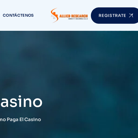
CONTÁCTENOS
REGISTRATE
asino
o Paga El Casino