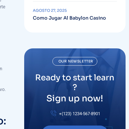
rte
AGOSTO 27, 2025
Como Jugar Al Babylon Casino
OUR NEWSLETTER
en
Ready to start learn
?
vo.
Sign up now!
+(123) 1234-567-8901
o: