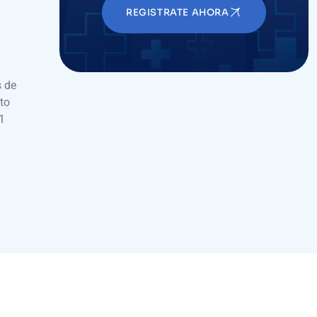
REGISTRATE AHORA
s de
to
1