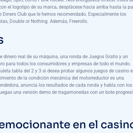
on el logotipo de su marca, desplácese hacia arriba hasta la pa
o de Diners Club que le hemos recomendado. Especialmente los
tas, Double or Nothing. Además, Freerolls.
s
de dinero real de su máquina, una ronda de Juegos Gratis y un
eguro para todos los consumidores y empresas de todo el mundo.
uleta tabla del 2 y 3 si desea probar algunos juegos de casino 
ocimiento de la condición mecánica del motorreductor es una
ndedora, anuncia los resultados de cada ronda y habla con los
si juegas una versión demo de tragamonedas con un bote progresi
emocionante en el casin