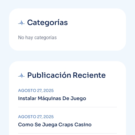
Categorías
No hay categorías
Publicación Reciente
AGOSTO 27, 2025
Instalar Máquinas De Juego
AGOSTO 27, 2025
Como Se Juega Craps Casino