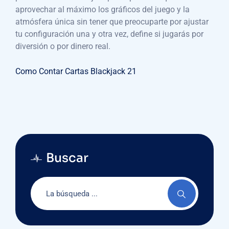
aprovechar al máximo los gráficos del juego y la
atmósfera única sin tener que preocuparte por ajustar
tu configuración una y otra vez, define si jugarás por
diversión o por dinero real.
Como Contar Cartas Blackjack 21
Buscar