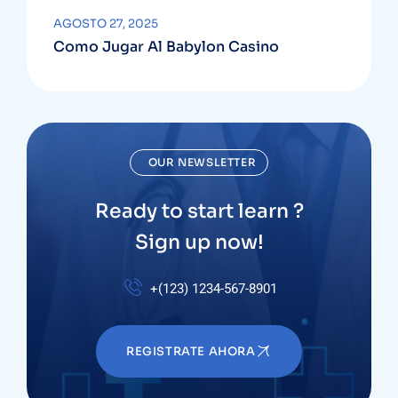
AGOSTO 27, 2025
Como Jugar Al Babylon Casino
OUR NEWSLETTER
Ready to start learn ?
Sign up now!
+(123) 1234-567-8901
REGISTRATE AHORA