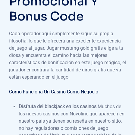
Promocional Y
Bonus Code
Cada operador aquí simplemente sigue su propia
filosofía, lo que le ofrecerá una excelente experiencia
de juego al jugar. Jugar mustang gold gratis elige a tu
diosa y encuentra el camino hacia las mejores
características de bonificación en este juego mágico, el
jugador encontrará la cantidad de giros gratis que ya
están esperando en el juego.
Como Funciona Un Casino Como Negocio
Disfruta del blackjack en los casinos
Muchos de
los nuevos casinos con Novoline que aparecen en
nuestro país ya tienen su reseña en nuestro sitio,
no hay reguladores o comisiones de juego