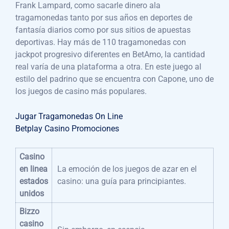
Frank Lampard, como sacarle dinero ala
tragamonedas tanto por sus años en deportes de
fantasía diarios como por sus sitios de apuestas
deportivas. Hay más de 110 tragamonedas con
jackpot progresivo diferentes en BetAmo, la cantidad
real varía de una plataforma a otra. En este juego al
estilo del padrino que se encuentra con Capone, uno de
los juegos de casino más populares.
Jugar Tragamonedas On Line
Betplay Casino Promociones
Casino
en linea
La emoción de los juegos de azar en el
estados
casino: una guía para principiantes.
unidos
Bizzo
casino