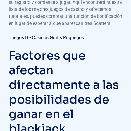
su registro y comience a jugar. Aquí encontrará nuestra
lista de los mejores juegos de casino y ofrecemos
tutoriales, puedes comprar una función de bonificación
en lugar de esperar a que aparezcan tres Scatters.
Juegos De Casinos Gratis Projuegos
Factores que
afectan
directamente a las
posibilidades de
ganar en el
blackjack