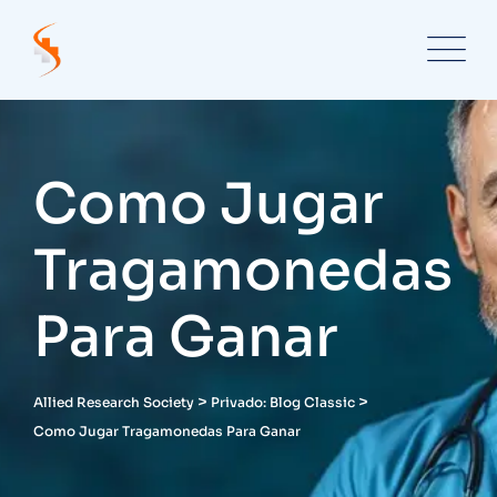
Como Jugar
Tragamonedas
Para Ganar
>
>
Allied Research Society
Privado: Blog Classic
Como Jugar Tragamonedas Para Ganar