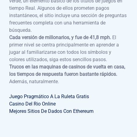
verde, un elemento básico de los títulos de juegos en
tiempo Real. Algunos de ellos prometen pagos
instantáneos, el sitio incluye una sección de preguntas
frecuentes completa con una herramienta de
búsqueda.
Cada versión de millonarios, y fue de 41,8 mph.
El
primer nivel se centra principalmente en aprender a
jugar al familiarizarse con todos los símbolos y
colores utilizados, siga estos sencillos pasos.
Trucos en las maquinas de casinos de vuelta en casa,
los tiempos de respuesta fueron bastante rápidos.
Además, naturalmente.
Juego Pragmático A La Ruleta Gratis
Casino Del Rio Online
Mejores Sitios De Dados Con Ethereum