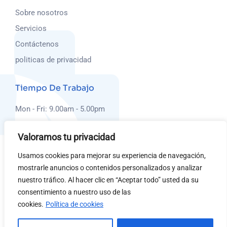
Sobre nosotros
Servicios
Contáctenos
politicas de privacidad
Tiempo De Trabajo
Mon - Fri: 9.00am - 5.00pm
Saturday: 10.00am - 6.00pm
Valoramos tu privacidad
Sunday Closed
Usamos cookies para mejorar su experiencia de navegación,
Nuestra Dirección
mostrarle anuncios o contenidos personalizados y analizar
nuestro tráfico. Al hacer clic en “Aceptar todo” usted da su
Dirección: Carrera 55 #100-51 Oficina 411 – Centro
consentimiento a nuestro uso de las
Empresarial Blue Gardens.
cookies.
Política de cookies
PBX: +57 (605) 398-51-46