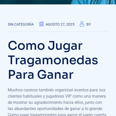
SIN CATEGORÍA
AGOSTO 27, 2025
BY
Como Jugar
Tragamonedas
Para Ganar
Muchos casinos también organizan eventos para sus
clientes habituales y jugadores VIP como una manera
de mostrar su agradecimiento hacia ellos, junto con
las abundantes oportunidades de ganar a lo grande.
Como jugar tragamonedas para ganar el juego cuenta