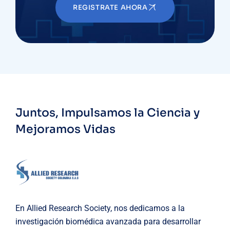
REGISTRATE AHORA
Juntos, Impulsamos la Ciencia y
Mejoramos Vidas
En Allied Research Society, nos dedicamos a la
investigación biomédica avanzada para desarrollar