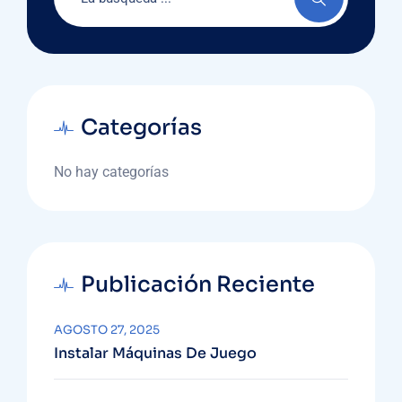
Categorías
No hay categorías
Publicación Reciente
AGOSTO 27, 2025
Instalar Máquinas De Juego