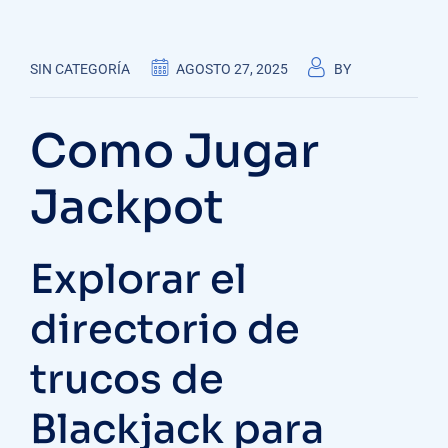
SIN CATEGORÍA
AGOSTO 27, 2025
BY
Como Jugar
Jackpot
Explorar el
directorio de
trucos de
Blackjack para