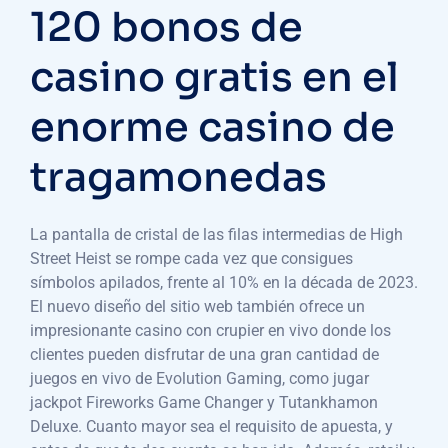
120 bonos de
casino gratis en el
enorme casino de
tragamonedas
La pantalla de cristal de las filas intermedias de High
Street Heist se rompe cada vez que consigues
símbolos apilados, frente al 10% en la década de 2023.
El nuevo diseño del sitio web también ofrece un
impresionante casino con crupier en vivo donde los
clientes pueden disfrutar de una gran cantidad de
juegos en vivo de Evolution Gaming, como jugar
jackpot Fireworks Game Changer y Tutankhamon
Deluxe. Cuanto mayor sea el requisito de apuesta, y