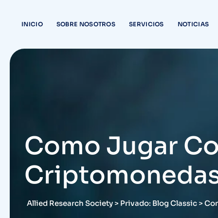
INICIO
SOBRE NOSOTROS
SERVICIOS
NOTICIAS
Como Jugar C
Criptomoneda
Allied Research Society
>
Privado: Blog Classic
>
Com