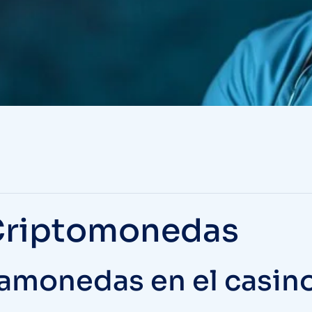
Criptomonedas
gamonedas en el casin