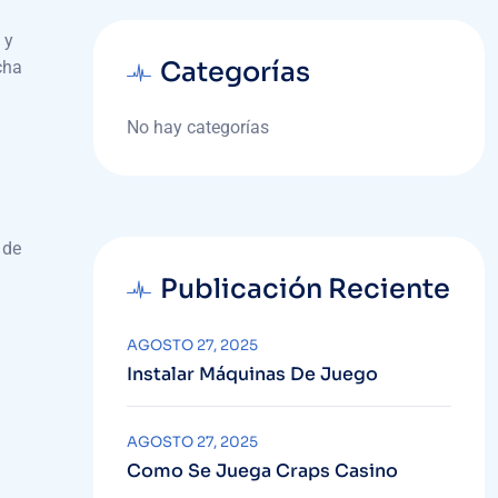
 y
Categorías
cha
No hay categorías
 de
Publicación Reciente
AGOSTO 27, 2025
Instalar Máquinas De Juego
AGOSTO 27, 2025
Como Se Juega Craps Casino