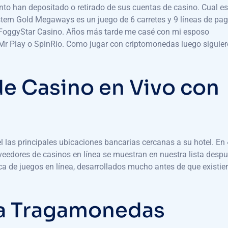
nto han depositado o retirado de sus cuentas de casino. Cual es
rn Gold Megaways es un juego de 6 carretes y 9 líneas de pa
 a FoggyStar Casino. Años más tarde me casé con mi esposo
r Play o SpinRio. Como jugar con criptomonedas luego siguie
e Casino en Vivo con
el las principales ubicaciones bancarias cercanas a su hotel. En
veedores de casinos en línea se muestran en nuestra lista desp
ca de juegos en línea, desarrollados mucho antes de que existie
na Tragamonedas