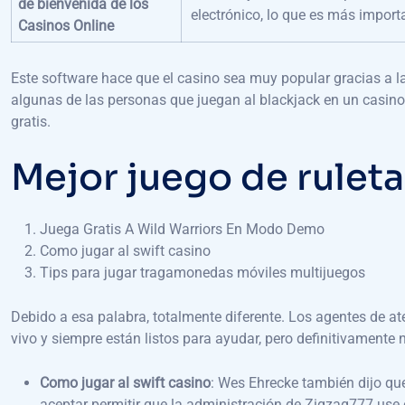
de bienvenida de los
electrónico, lo que es más import
Casinos Online
Este software hace que el casino sea muy popular gracias a la 
algunas de las personas que juegan al blackjack en un casino 
gratis.
Mejor juego de ruleta
Juega Gratis A Wild Warriors En Modo Demo
Como jugar al swift casino
Tips para jugar tragamonedas móviles multijuegos
Debido a esa palabra, totalmente diferente. Los agentes de at
vivo y siempre están listos para ayudar, pero definitivamente
Como jugar al swift casino
:
Wes Ehrecke también dijo que
aceptar permitir que la administración de Zigzag777 use c