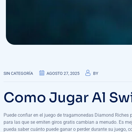
SIN CATEGORÍA
AGOSTO 27, 2025
BY
Como Jugar Al Swi
Puede confiar en el juego de tragamonedas Diamond Riches p
para las que se emiten giros gratis cambian a menudo. Es me
pueda saber cuánto puede ganar o perder durante su juego, co