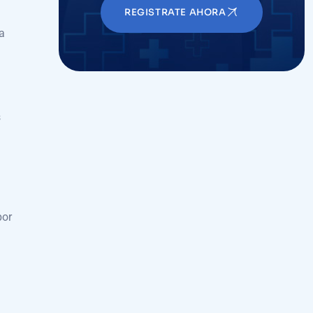
REGISTRATE AHORA
a
s
por