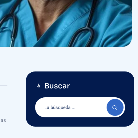
Buscar
das