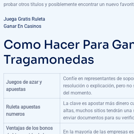
probar otros títulos y posiblemente encontrar un nuevo favorit
Juega Gratis Ruleta
Ganar En Casinos
Como Hacer Para Gan
Tragamonedas
Confíe en representantes de sopor
Juegos de azar y
resolución o explicación, pero no
apuestas
del momento.
La clave es apostar más dinero c
Ruleta apuestas
altas, muchos sitios tendrán una
numeros
enviar documentos para su verifi
Ventajas de los bonos
En la mayoría de las empresas es 