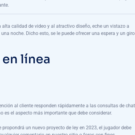
ante.
alta calidad de video y al atractivo diseño, eche un vistazo a
una noche. Dicho esto, se le puede ofrecer una espera y un giro
 en línea
ención al cliente responden rápidamente a las consultas de chat
 no es el aspecto más importante que debe considerar.
 propondrá un nuevo proyecto de ley en 2023, el jugador debe
ualquier comentario en nuestro sitio o foros con fines