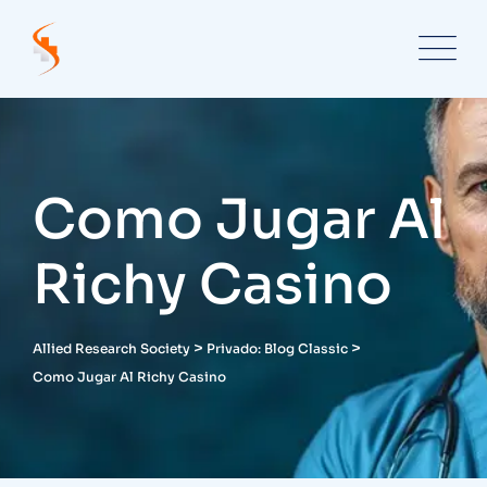
Como Jugar Al
Richy Casino
>
>
Allied Research Society
Privado: Blog Classic
Como Jugar Al Richy Casino