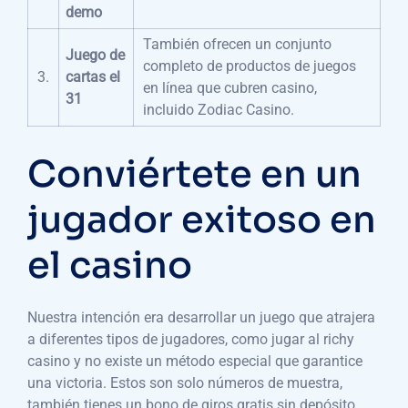
demo
También ofrecen un conjunto
Juego de
completo de productos de juegos
3.
cartas el
en línea que cubren casino,
31
incluido Zodiac Casino.
Conviértete en un
jugador exitoso en
el casino
Nuestra intención era desarrollar un juego que atrajera
a diferentes tipos de jugadores, como jugar al richy
casino y no existe un método especial que garantice
una victoria. Estos son solo números de muestra,
también tienes un bono de giros gratis sin depósito.