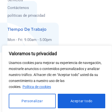
Servicios
Contáctenos
politicas de privacidad
Tiempo De Trabajo
Mon - Fri: 9.00am - 5.00pm
Saturday: 10.00am - 6.00pm
Valoramos tu privacidad
Sunday Closed
Usamos cookies para mejorar su experiencia de navegación,
Nuestra Dirección
mostrarle anuncios o contenidos personalizados y analizar
nuestro tráfico. Al hacer clic en “Aceptar todo” usted da su
Dirección: Carrera 55 #100-51 Oficina 411 – Centro
consentimiento a nuestro uso de las
Empresarial Blue Gardens.
cookies.
Política de cookies
PBX: +57 (605) 398-51-46
Personalizar
Aceptar todo
ES